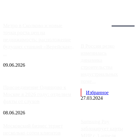
Загрузить больше
Главное:
Метро в Сколково и новые
точки роста цен на
недвижимость: расположение
В России резко
будущих станций «Верейская»,
изменилась
...
динамика
09.06.2026
строительства
индустриальных
поме...
Присоединение Одинцово к
Избранное
Москве в 2026 году: отделяем
27.03.2024
факты от слухов
08.06.2026
Samsung Pay
Московский бизнес теряет
заблокирует карты
несколько сотен клиентов
МИР с 3 апреля