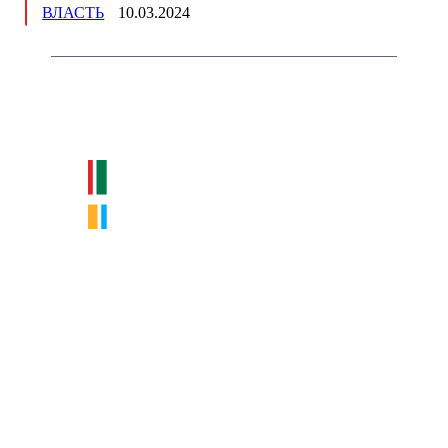
ВЛАСТЬ
10.03.2024
Немного о нас
Интернет-СМИ с фокусом на события, влияющие на бизнес