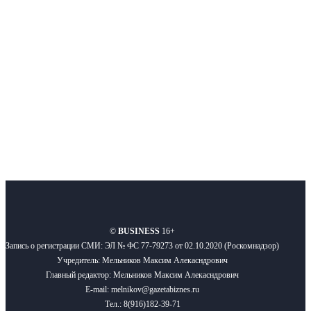
Московского региона, основанное в 2009 году. Ежедневно публикуем
новости бизнеса и новости для бизнеса.
Подписывайтесь
О нас
Реклама
Вакансии
Правила
Контакты
©
BUSINESS
16+
Запись о регистрации СМИ: ЭЛ № ФС 77-79273 от 02.10.2020 (Роскомнадзор)
Учредитель: Мельников Максим Алекасндрович
Главный редактор: Мельников Максим Алекасндрович
E-mail: melnikov@gazetabiznes.ru
Тел.: 8(916)182-39-71