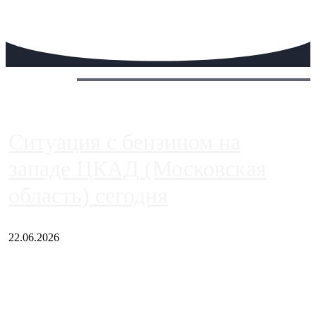
Сегодня:
Ситуация с бензином на
западе ЦКАД (Московская
область) сегодня
22.06.2026
Чем ближе к центру столицы, тем ситуация на АЗС лучше.
Однако АЗС, расположенные на приличном удалении от
Москвы, имеют более видимые проблемы. Так, некоторые
заправки на ЦКАД либо не работают полностью, либо
работают с ...