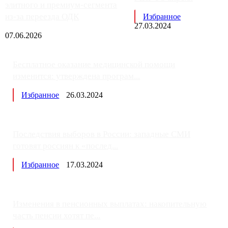
элитного и премиум-сегмента
из-за переезда ОДК
Избранное
27.03.2024
07.06.2026
Бесплатное оказание медицинской помощи
изменится: утверждена програм...
Избранное
26.03.2024
Последствия выборов в России: западные СМИ
готовят россиян к «послед...
Избранное
17.03.2024
Изменения в пенсионных выплатах: накопительную
часть пенсии хотят пе...