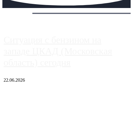
Сегодня:
Ситуация с бензином на
западе ЦКАД (Московская
область) сегодня
22.06.2026
Чем ближе к центру столицы, тем ситуация на АЗС лучше.
Однако АЗС, расположенные на приличном удалении от
Москвы, имеют более видимые проблемы. Так, некоторые
заправки на ЦКАД либо не работают полностью, либо
работают с ...
Загрузить больше