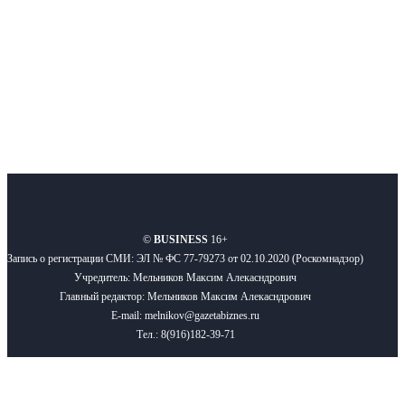
Подписывайтесь
О нас
Реклама
Вакансии
Правила
Контакты
©
BUSINESS
16+
Запись о регистрации СМИ: ЭЛ № ФС 77-79273 от 02.10.2020 (Роскомнадзор)
Учредитель: Мельников Максим Алекасндрович
Главный редактор: Мельников Максим Алекасндрович
E-mail: melnikov@gazetabiznes.ru
Тел.: 8(916)182-39-71