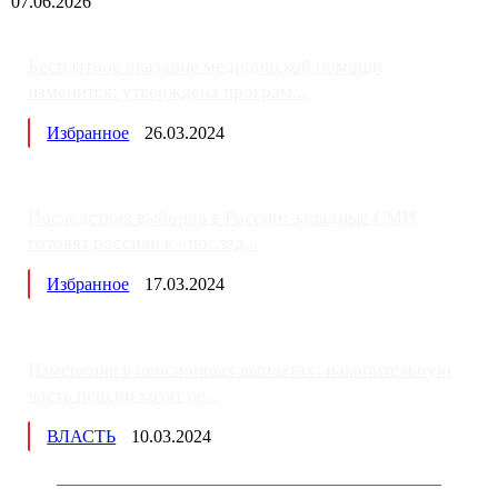
07.06.2026
Бесплатное оказание медицинской помощи
изменится: утверждена програм...
Избранное
26.03.2024
Последствия выборов в России: западные СМИ
готовят россиян к «послед...
Избранное
17.03.2024
Изменения в пенсионных выплатах: накопительную
часть пенсии хотят пе...
ВЛАСТЬ
10.03.2024