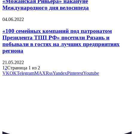
«Можайская Ривьера» накануне
Международного дня велосипеда
04.06.2022
«100 семейных компаний под патронатом
Президента ТПП РФ» посетили Рязань и
побывали в гостях на лучших предприятиях
региона
21.05.2022
1
2
Страница 1 из 2
VK
OK
Telegram
MAX
Rss
Yandex
Pinterest
Youtube