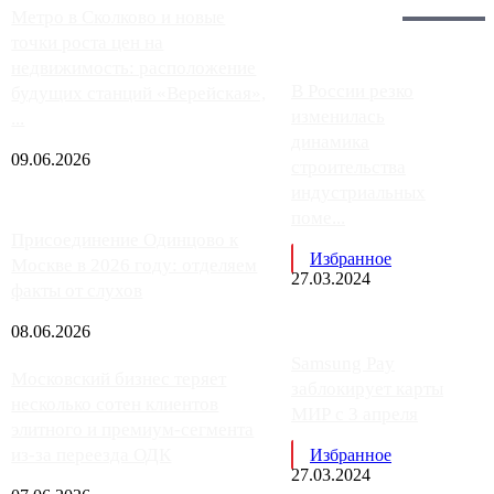
Главное:
Метро в Сколково и новые
точки роста цен на
недвижимость: расположение
В России резко
будущих станций «Верейская»,
изменилась
...
динамика
09.06.2026
строительства
индустриальных
поме...
Присоединение Одинцово к
Избранное
Москве в 2026 году: отделяем
27.03.2024
факты от слухов
08.06.2026
Samsung Pay
Московский бизнес теряет
заблокирует карты
несколько сотен клиентов
МИР с 3 апреля
элитного и премиум-сегмента
из-за переезда ОДК
Избранное
27.03.2024