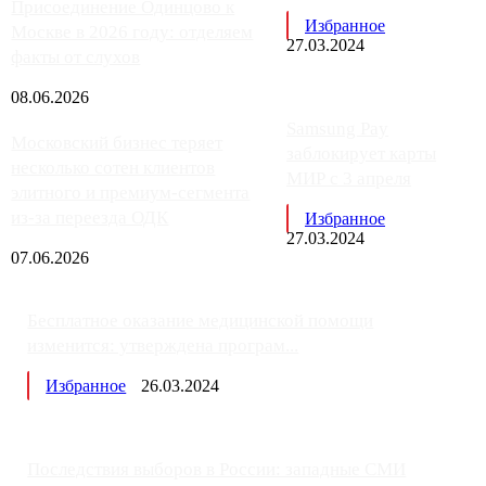
Присоединение Одинцово к
Избранное
Москве в 2026 году: отделяем
27.03.2024
факты от слухов
08.06.2026
Samsung Pay
Московский бизнес теряет
заблокирует карты
несколько сотен клиентов
МИР с 3 апреля
элитного и премиум-сегмента
из-за переезда ОДК
Избранное
27.03.2024
07.06.2026
Бесплатное оказание медицинской помощи
изменится: утверждена програм...
Избранное
26.03.2024
Последствия выборов в России: западные СМИ