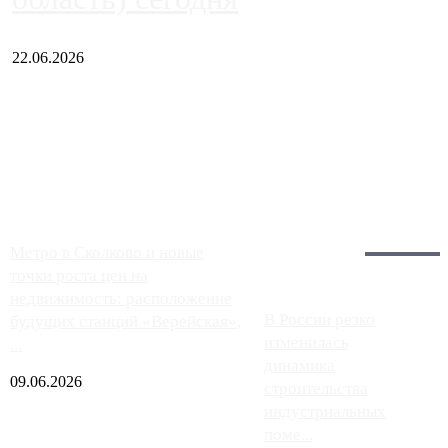
22.06.2026
Чем ближе к центру столицы, тем ситуация на АЗС лучше.
Однако АЗС, расположенные на приличном удалении от
Москвы, имеют более видимые проблемы. Так, некоторые
заправки на ЦКАД либо не работают полностью, либо
работают с ...
Загрузить больше
Главное:
Метро в Сколково и новые
точки роста цен на
недвижимость: расположение
В России резко
будущих станций «Верейская»,
изменилась
...
динамика
09.06.2026
строительства
индустриальных
поме...