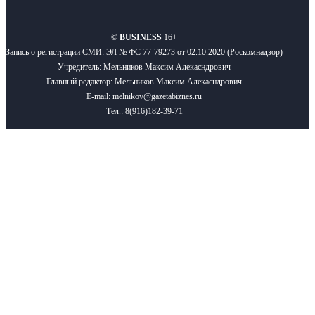
О нас
Реклама
Вакансии
Правила
Контакты
©
BUSINESS
16+
Запись о регистрации СМИ: ЭЛ № ФС 77-79273 от 02.10.2020 (Роскомнадзор)
Учредитель: Мельников Максим Алекасндрович
Главный редактор: Мельников Максим Алекасндрович
E-mail: melnikov@gazetabiznes.ru
Тел.: 8(916)182-39-71