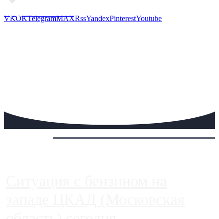
Предложить новость
VK
OK
Telegram
MAX
Rss
Yandex
Pinterest
Youtube
Сегодня:
Ситуация с бензином на
западе ЦКАД (Московская
область) сегодня