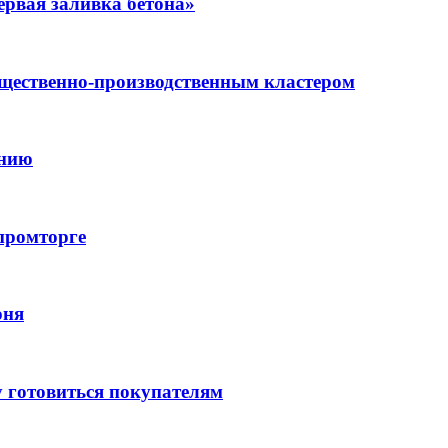
рвая заливка бетона»
бщественно-производственным кластером
анию
промторге
юня
 готовиться покупателям