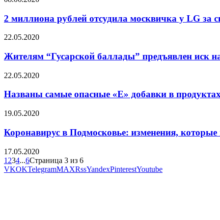
2 миллиона рублей отсудила москвичка у LG за 
22.05.2020
Жителям “Гусарской баллады” предъявлен иск на
22.05.2020
Названы самые опасные «Е» добавки в продукта
19.05.2020
Коронавирус в Подмосковье: изменения, которые в
17.05.2020
1
2
3
4
...
6
Страница 3 из 6
VK
OK
Telegram
MAX
Rss
Yandex
Pinterest
Youtube