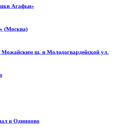
бушки Агафьи»
» (Москва)
у Можайским ш. и Молодогвардейской ул.
ю
иал в Одинцово