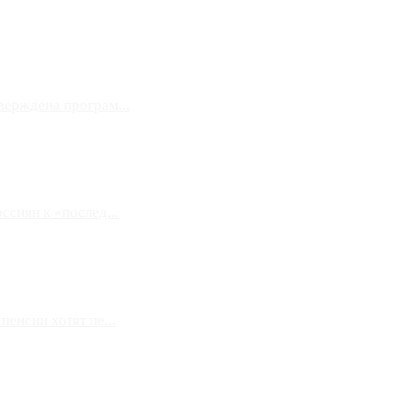
верждена програм...
сиян к «послед...
енсии хотят пе...