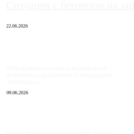
Ситуация с бензином на за
22.06.2026
Чем ближе к центру столицы, тем ситуация на АЗС лучше. Одн
либо не работают полностью, либо работают с ...
Метро в Сколково и новые точки роста цен на
недвижимость: расположение будущих станций
«Верейская», ...
09.06.2026
Samsung Pay заблокирует карты МИР с 3 апреля