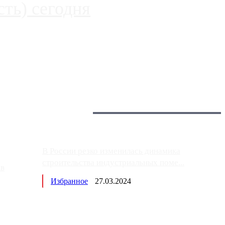
ть) сегодня
 более видимые проблемы. Так, некоторые заправки на ЦКАД
Загрузить больше
Главное:
В России резко изменилась динамика
строительства индустриальных поме...
ов
Избранное
27.03.2024