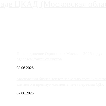
паде ЦКАД (Московская облас
ако АЗС, расположенные на приличном удалении от Москвы, имеют
Присоединение Одинцово к Москве в 2026 году:
отделяем факты от слухов
08.06.2026
Московский бизнес теряет несколько сотен клиент
элитного и премиум-сегмента из-за переезда ОДК
07.06.2026