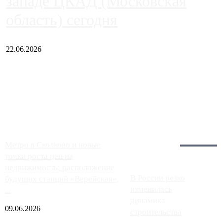
западе ЦКАД (Московская
область) сегодня
22.06.2026
Чем ближе к центру столицы, тем ситуация на АЗС лучше.
Однако АЗС, расположенные на приличном удалении от
Москвы, имеют более видимые проблемы. Так, некоторые
заправки на ЦКАД либо не работают полностью, либо
работают с ...
Загрузить больше
Главное:
Метро в Сколково и новые
точки роста цен на
недвижимость: расположение
В России резко
будущих станций «Верейская»,
изменилась
...
динамика
09.06.2026
строительства