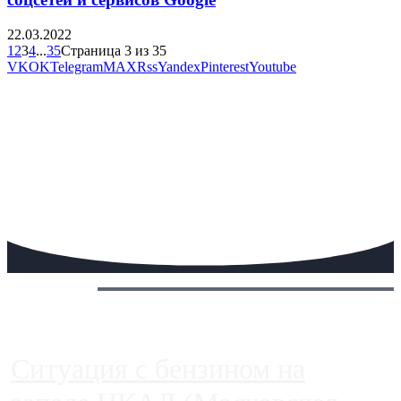
22.03.2022
1
2
3
4
...
35
Страница 3 из 35
VK
OK
Telegram
MAX
Rss
Yandex
Pinterest
Youtube
Сегодня:
Ситуация с бензином на