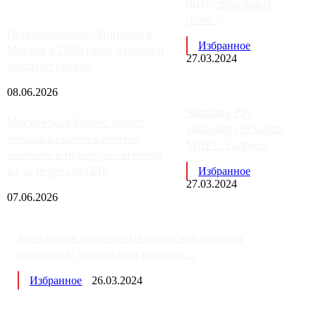
индустриальных
поме...
Присоединение Одинцово к
Избранное
Москве в 2026 году: отделяем
27.03.2024
факты от слухов
08.06.2026
Samsung Pay
Московский бизнес теряет
заблокирует карты
несколько сотен клиентов
МИР с 3 апреля
элитного и премиум-сегмента
из-за переезда ОДК
Избранное
27.03.2024
07.06.2026
Бесплатное оказание медицинской помощи
изменится: утверждена програм...
Избранное
26.03.2024