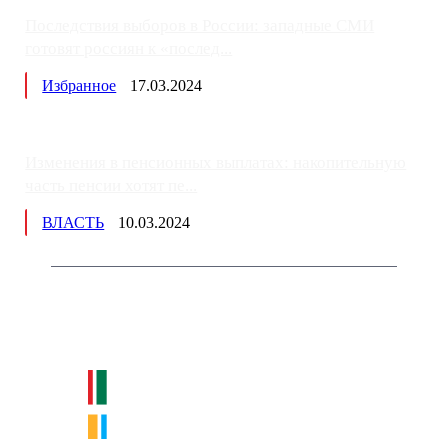
Последствия выборов в России: западные СМИ
готовят россиян к «послед...
Избранное
17.03.2024
Изменения в пенсионных выплатах: накопительную
часть пенсии хотят пе...
ВЛАСТЬ
10.03.2024