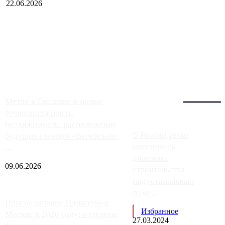
22.06.2026
Чем ближе к центру столицы, тем ситуация на АЗС лучше.
Однако АЗС, расположенные на приличном удалении от
Москвы, имеют более видимые проблемы. Так, некоторые
заправки на ЦКАД либо не работают полностью, либо
работают с ...
Загрузить больше
Главное:
Метро в Сколково и новые
точки роста цен на
недвижимость: расположение
В России резко
будущих станций «Верейская»,
изменилась
...
динамика
09.06.2026
строительства
индустриальных
поме...
Присоединение Одинцово к
Избранное
Москве в 2026 году: отделяем
27.03.2024