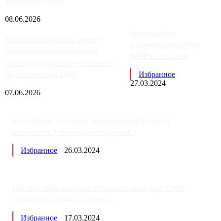
факты от слухов
08.06.2026
Samsung Pay
Московский бизнес теряет
заблокирует карты
несколько сотен клиентов
МИР с 3 апреля
элитного и премиум-сегмента
из-за переезда ОДК
Избранное
27.03.2024
07.06.2026
Бесплатное оказание медицинской помощи
изменится: утверждена програм...
Избранное
26.03.2024
Последствия выборов в России: западные СМИ
готовят россиян к «послед...
Избранное
17.03.2024