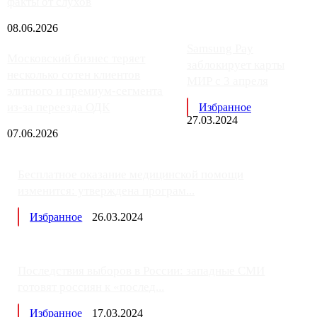
факты от слухов
08.06.2026
Samsung Pay
Московский бизнес теряет
заблокирует карты
несколько сотен клиентов
МИР с 3 апреля
элитного и премиум-сегмента
из-за переезда ОДК
Избранное
27.03.2024
07.06.2026
Бесплатное оказание медицинской помощи
изменится: утверждена програм...
Избранное
26.03.2024
Последствия выборов в России: западные СМИ
готовят россиян к «послед...
Избранное
17.03.2024