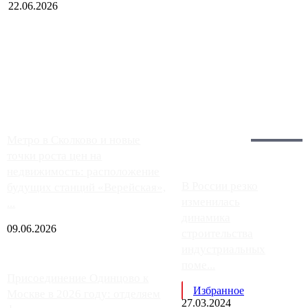
22.06.2026
Чем ближе к центру столицы, тем ситуация на АЗС лучше.
Однако АЗС, расположенные на приличном удалении от
Москвы, имеют более видимые проблемы. Так, некоторые
заправки на ЦКАД либо не работают полностью, либо
работают с ...
Загрузить больше
Главное:
Метро в Сколково и новые
точки роста цен на
недвижимость: расположение
В России резко
будущих станций «Верейская»,
изменилась
...
динамика
09.06.2026
строительства
индустриальных
поме...
Присоединение Одинцово к
Избранное
Москве в 2026 году: отделяем
27.03.2024