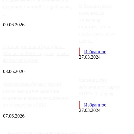
В России резко
будущих станций «Верейская»,
изменилась
...
динамика
09.06.2026
строительства
индустриальных
поме...
Присоединение Одинцово к
Избранное
Москве в 2026 году: отделяем
27.03.2024
факты от слухов
08.06.2026
Samsung Pay
Московский бизнес теряет
заблокирует карты
несколько сотен клиентов
МИР с 3 апреля
элитного и премиум-сегмента
из-за переезда ОДК
Избранное
27.03.2024
07.06.2026
Бесплатное оказание медицинской помощи