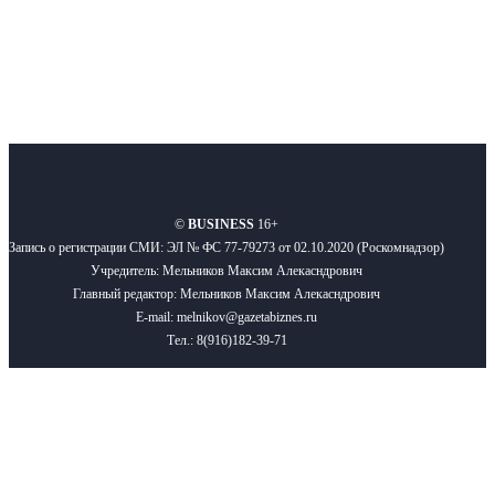
О нас
Реклама
Вакансии
Правила
Контакты
©
BUSINESS
16+
Запись о регистрации СМИ: ЭЛ № ФС 77-79273 от 02.10.2020 (Роскомнадзор)
Учредитель: Мельников Максим Алекасндрович
Главный редактор: Мельников Максим Алекасндрович
E-mail: melnikov@gazetabiznes.ru
Тел.: 8(916)182-39-71