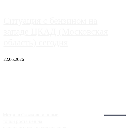
Ситуация с бензином на
западе ЦКАД (Московская
область) сегодня
22.06.2026
Чем ближе к центру столицы, тем ситуация на АЗС лучше.
Однако АЗС, расположенные на приличном удалении от
Москвы, имеют более видимые проблемы. Так, некоторые
заправки на ЦКАД либо не работают полностью, либо
работают с ...
Загрузить больше
Главное:
Метро в Сколково и новые
точки роста цен на
недвижимость: расположение