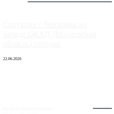
Сегодня:
Ситуация с бензином на
западе ЦКАД (Московская
область) сегодня
22.06.2026
Чем ближе к центру столицы, тем ситуация на АЗС лучше.
Однако АЗС, расположенные на приличном удалении от
Москвы, имеют более видимые проблемы. Так, некоторые
заправки на ЦКАД либо не работают полностью, либо
работают с ...
Загрузить больше
Главное:
Метро в Сколково и новые