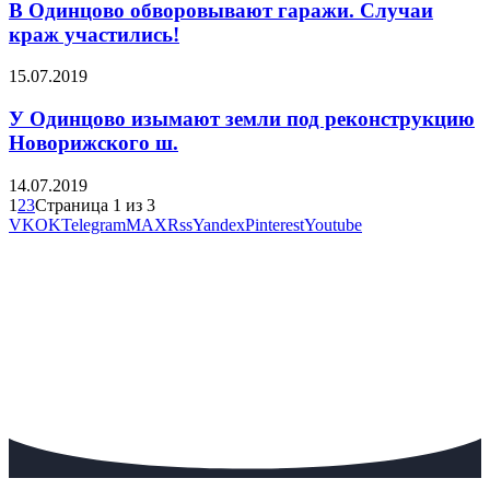
В Одинцово обворовывают гаражи. Случаи
краж участились!
15.07.2019
У Одинцово изымают земли под реконструкцию
Новорижского ш.
14.07.2019
1
2
3
Страница 1 из 3
VK
OK
Telegram
MAX
Rss
Yandex
Pinterest
Youtube