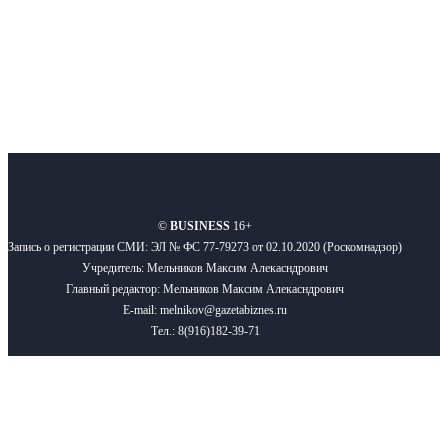
Подписывайтесь
О нас
Реклама
Вакансии
Правила
Контакты
©
BUSINESS
16+
Запись о регистрации СМИ: ЭЛ № ФС 77-79273 от 02.10.2020 (Роскомнадзор)
Учредитель: Мельников Максим Алекасндрович
Главный редактор: Мельников Максим Алекасндрович
E-mail: melnikov@gazetabiznes.ru
Тел.: 8(916)182-39-71