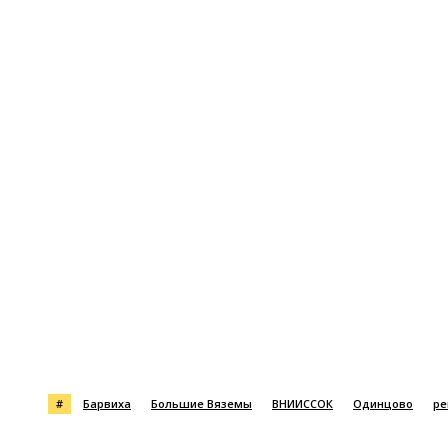
Поделиться
#
Барвиха
Большие Вяземы
ВНИИССОК
Одинцово
ре