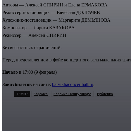
Авторы — Алексей СПИРИН и Елена ЕРМАКОВА
Режиссер-постановщик — Вячеслав ДОЛГАЧЕВ
Художник-постановщик — Маргарита ДЕМЬЯНОВА
Композитор — Лариса КАЗАКОВА
Режиссер — Алексей СПИРИН
Без возрастных ограничений.
Перед представлением в фойе концертного зала маленьких зрит
Начало
в 17:00 (9 февраля)
Заказ билетов
на сайте:
barvikhaconcerthall.ru
.
ТЕМЫ :
Барвиха
Барвиха Luxury Village
Рублевка
Поделиться