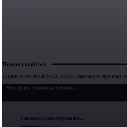
Нужна реклама?
Расскажите о себе миллионной аудитории BUSINESS
Подписывайтесь
Следите за публикациями BUSINESS там, где вам нравится и ос
Что будет с банком Тинько...
17.02.2024
Реальные доходы продавцов...