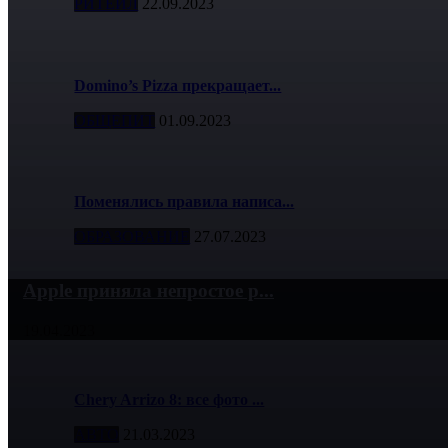
РИТЕЙЛ
22.09.2023
Domino’s Pizza прекращает...
ОБЩЕПИТ
01.09.2023
Поменялись правила написа...
ОБРАЗОВАНИЕ
27.07.2023
Apple приняла непростое р...
19.04.2023
Chery Arrizo 8: все фото ...
АВТО
21.03.2023