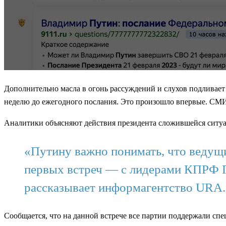
Дополнительно масла в огонь рассуждений и слухов подливает с
неделю до ежегодного послания. Это произошло впервые. СМИ
Аналитики объясняют действия президента сложившейся ситуа
«Путину важно понимать, что ведущ
первых встреч — с лидерами КПРФ 
рассказывает информагентство URA
Сообщается, что на данной встрече все партии поддержали сп