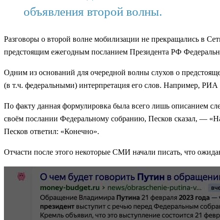
объявления второй волны.
Разговоры о второй волне мобилизации не прекращались в Сети
предстоящим ежегодным посланием Президента РФ Федеральном
Одним из оснований для очередной волны слухов о предстоящ
(в т.ч. федеральными) интерпретация его слов. Например, РИА 
По факту данная формулировка была всего лишь описанием след
своём послании Федеральному собранию, Песков сказал, — «На
Песков ответил: «Конечно».
Отчасти после этого некоторые СМИ начали писать, что ожид