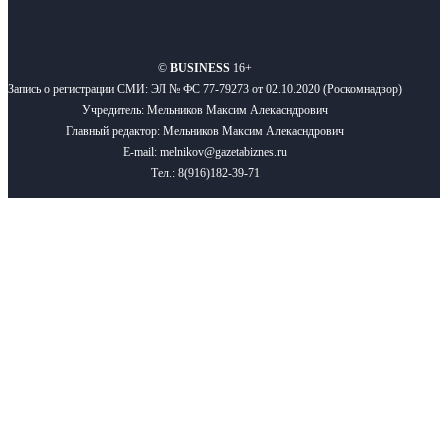
О нас
Реклама
Вакансии
Правила
Контакты
©
BUSINESS
16+
Запись о регистрации СМИ: ЭЛ № ФС 77-79273 от 02.10.2020 (Роскомнадзор)
Учредитель: Мельников Максим Алекасндрович
Главный редактор: Мельников Максим Алекасндрович
E-mail: melnikov@gazetabiznes.ru
Тел.: 8(916)182-39-71