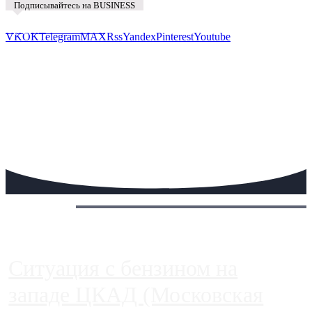
Подписывайтесь на BUSINESS
Предложить новость
VK
OK
Telegram
MAX
Rss
Yandex
Pinterest
Youtube
Сегодня:
Ситуация с бензином на
западе ЦКАД (Московская