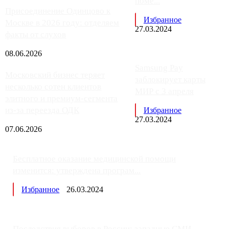
поме...
Присоединение Одинцово к
Избранное
Москве в 2026 году: отделяем
27.03.2024
факты от слухов
08.06.2026
Samsung Pay
Московский бизнес теряет
заблокирует карты
несколько сотен клиентов
МИР с 3 апреля
элитного и премиум-сегмента
из-за переезда ОДК
Избранное
27.03.2024
07.06.2026
Бесплатное оказание медицинской помощи
изменится: утверждена програм...
Избранное
26.03.2024
Последствия выборов в России: западные СМИ