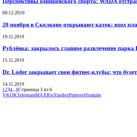
Перспективы одинцовского спорта: WADA отстра
09.12.2019
20 ноября в Сколково открывают каток: вход пла
19.11.2019
Рублёвка: закрылось главное развлечение парка
15.11.2019
Dr. Loder закрывает свои фитнес-клубы: что буд
14.11.2019
1
2
3
4
...
6
Страница 3 из 6
VK
OK
Telegram
MAX
Rss
Yandex
Pinterest
Youtube