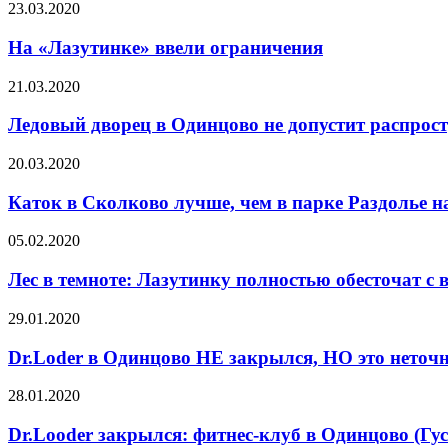
23.03.2020
На «Лазутинке» ввели ограничения
21.03.2020
Ледовый дворец в Одинцово не допустит распрос
20.03.2020
Каток в Сколково лучше, чем в парке Раздолье н
05.02.2020
Лес в темноте: Лазутинку полностью обесточат с в
29.01.2020
Dr.Loder в Одинцово НЕ закрылся, НО это неточ
28.01.2020
Dr.Looder закрылся: фитнес-клуб в Одинцово (Гус