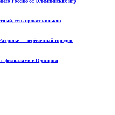
нило Россию от Олимпийских игр
тный, есть прокат коньков
 Раздолье — верёвочный городок
ет с филиалами в Одинцово