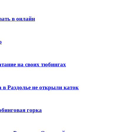
ать в онлайн
о
атание на своих тюбингах
 в Раздолье не открыли каток
юбинговая горка