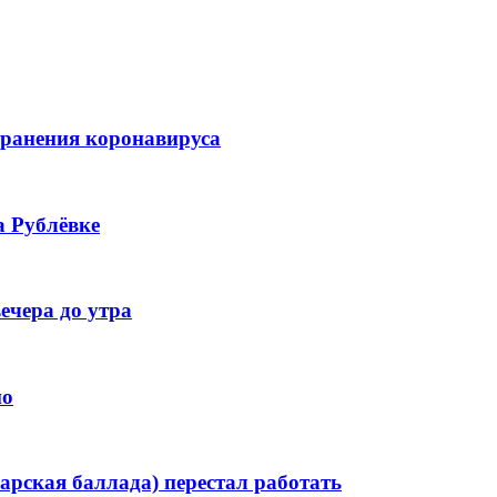
транения коронавируса
а Рублёвке
ечера до утра
но
арская баллада) перестал работать