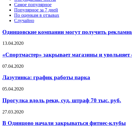
Самое популярное
Популярное за 7 дней
По оценкам в отзывах
Случайно
Одинцовские компании могут получить рекламн
13.04.2020
«Спортмастер» закрывает магазины и увольняет
07.04.2020
Лазутинка: график работы парка
05.04.2020
Прогулка вдоль реки, суд, штраф 70 тыс. руб.
27.03.2020
В Одинцово начали закрываться фитнес-клубы