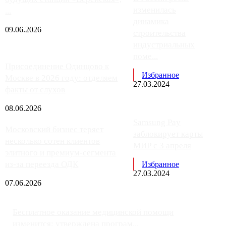
изменилась
...
динамика
09.06.2026
строительства
индустриальных
поме...
Присоединение Одинцово к
Избранное
Москве в 2026 году: отделяем
27.03.2024
факты от слухов
08.06.2026
Samsung Pay
Московский бизнес теряет
заблокирует карты
несколько сотен клиентов
МИР с 3 апреля
элитного и премиум-сегмента
из-за переезда ОДК
Избранное
27.03.2024
07.06.2026
Бесплатное оказание медицинской помощи
изменится: утверждена програм...