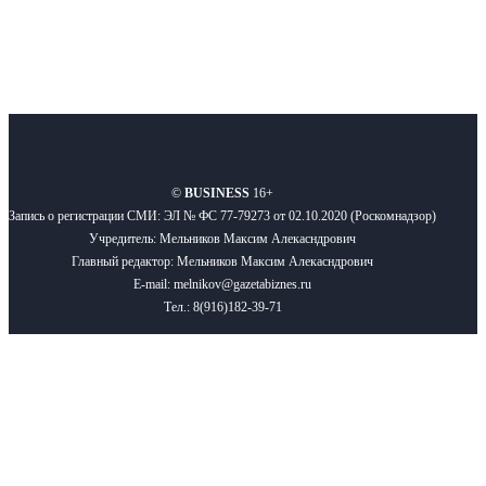
О нас
Реклама
Вакансии
Правила
Контакты
©
BUSINESS
16+
Запись о регистрации СМИ: ЭЛ № ФС 77-79273 от 02.10.2020 (Роскомнадзор)
Учредитель: Мельников Максим Алекасндрович
Главный редактор: Мельников Максим Алекасндрович
E-mail: melnikov@gazetabiznes.ru
Тел.: 8(916)182-39-71