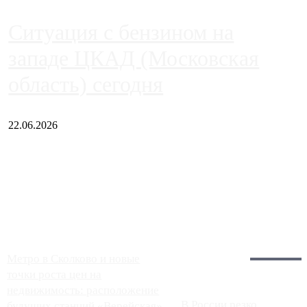
Ситуация с бензином на
западе ЦКАД (Московская
область) сегодня
22.06.2026
Чем ближе к центру столицы, тем ситуация на АЗС лучше.
Однако АЗС, расположенные на приличном удалении от
Москвы, имеют более видимые проблемы. Так, некоторые
заправки на ЦКАД либо не работают полностью, либо
работают с ...
Загрузить больше
Главное:
Метро в Сколково и новые
точки роста цен на
недвижимость: расположение
В России резко
будущих станций «Верейская»,