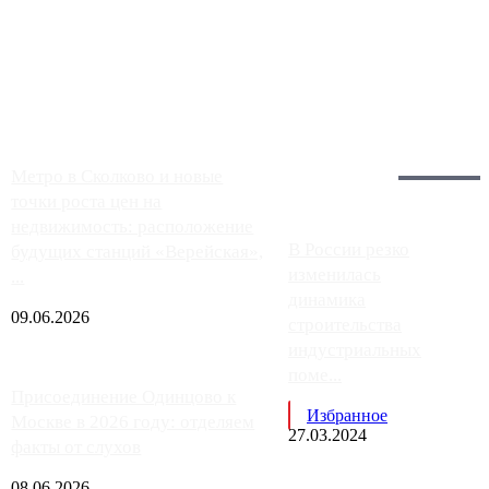
Однако АЗС, расположенные на приличном удалении от
Москвы, имеют более видимые проблемы. Так, некоторые
заправки на ЦКАД либо не работают полностью, либо
работают с ...
Загрузить больше
Главное:
Метро в Сколково и новые
точки роста цен на
недвижимость: расположение
В России резко
будущих станций «Верейская»,
изменилась
...
динамика
09.06.2026
строительства
индустриальных
поме...
Присоединение Одинцово к
Избранное
Москве в 2026 году: отделяем
27.03.2024
факты от слухов
08.06.2026