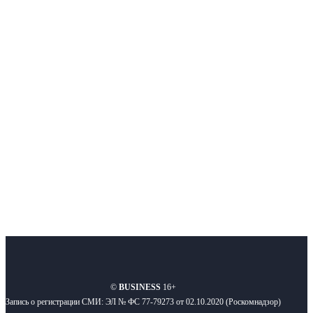
Интернет-СМИ с фокусом на события, влияющие на бизнес
Московского региона, основанное в 2009 году. Ежедневно публикуем
новости бизнеса и новости для бизнеса.
Подписывайтесь
О нас
Реклама
Вакансии
Правила
Контакты
©
BUSINESS
16+
Запись о регистрации СМИ: ЭЛ № ФС 77-79273 от 02.10.2020 (Роскомнадзор)