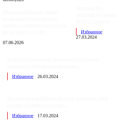
Samsung Pay
Московский бизнес теряет
заблокирует карты
несколько сотен клиентов
МИР с 3 апреля
элитного и премиум-сегмента
из-за переезда ОДК
Избранное
27.03.2024
07.06.2026
Бесплатное оказание медицинской помощи
изменится: утверждена програм...
Избранное
26.03.2024
Последствия выборов в России: западные СМИ
готовят россиян к «послед...
Избранное
17.03.2024