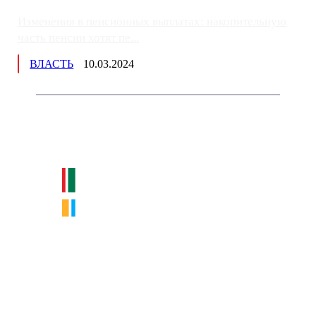
Изменения в пенсионных выплатах: накопительную
часть пенсии хотят пе...
ВЛАСТЬ
10.03.2024
Немного о нас