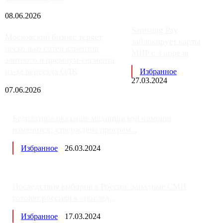
08.06.2026
Samsung Pay
Московский бизнес теряет
заблокирует карты
несколько сотен клиентов
МИР с 3 апреля
элитного и премиум-сегмента
из-за переезда ОДК
Избранное
27.03.2024
07.06.2026
Бесплатное оказание медицинской помощи
изменится: утверждена програм...
Избранное
26.03.2024
Последствия выборов в России: западные СМИ
готовят россиян к «послед...
Избранное
17.03.2024