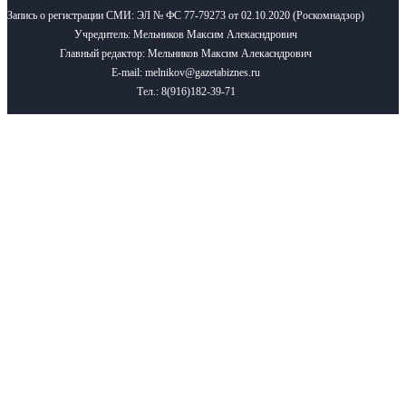
Запись о регистрации СМИ: ЭЛ № ФС 77-79273 от 02.10.2020 (Роскомнадзор)
Учредитель: Мельников Максим Алекасндрович
Главный редактор: Мельников Максим Алекасндрович
E-mail: melnikov@gazetabiznes.ru
Тел.: 8(916)182-39-71