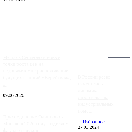
Чем ближе к центру столицы, тем ситуация на АЗС лучше.
Однако АЗС, расположенные на приличном удалении от
Москвы, имеют более видимые проблемы. Так, некоторые
заправки на ЦКАД либо не работают полностью, либо
работают с ...
Загрузить больше
Главное:
Метро в Сколково и новые
точки роста цен на
недвижимость: расположение
В России резко
будущих станций «Верейская»,
изменилась
...
динамика
09.06.2026
строительства
индустриальных
поме...
Присоединение Одинцово к
Избранное
Москве в 2026 году: отделяем
27.03.2024
факты от слухов