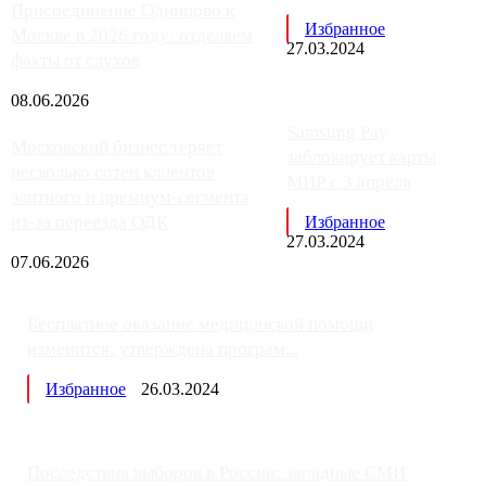
Присоединение Одинцово к
Избранное
Москве в 2026 году: отделяем
27.03.2024
факты от слухов
08.06.2026
Samsung Pay
Московский бизнес теряет
заблокирует карты
несколько сотен клиентов
МИР с 3 апреля
элитного и премиум-сегмента
из-за переезда ОДК
Избранное
27.03.2024
07.06.2026
Бесплатное оказание медицинской помощи
изменится: утверждена програм...
Избранное
26.03.2024
Последствия выборов в России: западные СМИ