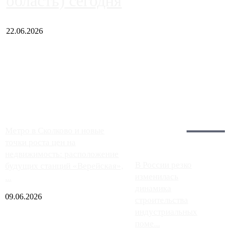
область) сегодня
22.06.2026
Чем ближе к центру столицы, тем ситуация на АЗС лучше.
Однако АЗС, расположенные на приличном удалении от
Москвы, имеют более видимые проблемы. Так, некоторые
заправки на ЦКАД либо не работают полностью, либо
работают с ...
Загрузить больше
Главное:
Метро в Сколково и новые
точки роста цен на
недвижимость: расположение
В России резко
будущих станций «Верейская»,
изменилась
...
динамика
09.06.2026
строительства
индустриальных
поме...