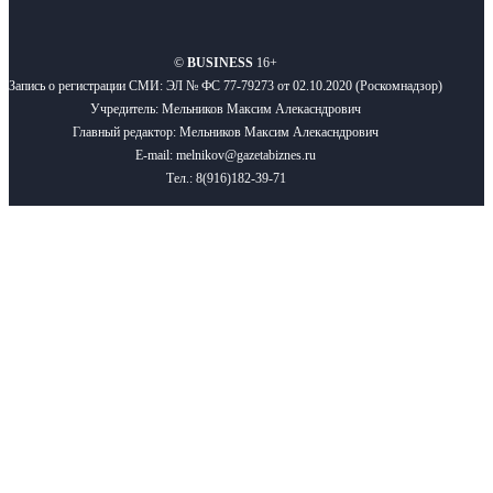
О нас
Реклама
Вакансии
Правила
Контакты
©
BUSINESS
16+
Запись о регистрации СМИ: ЭЛ № ФС 77-79273 от 02.10.2020 (Роскомнадзор)
Учредитель: Мельников Максим Алекасндрович
Главный редактор: Мельников Максим Алекасндрович
E-mail: melnikov@gazetabiznes.ru
Тел.: 8(916)182-39-71