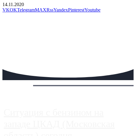
14.11.2020
VK
OK
Telegram
MAX
Rss
Yandex
Pinterest
Youtube
Сегодня:
Ситуация с бензином на
западе ЦКАД (Московская
область) сегодня