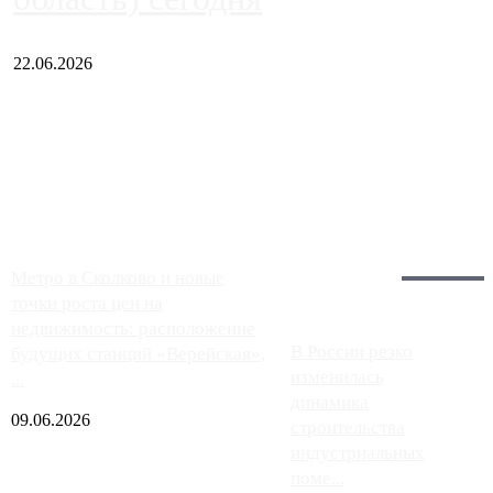
22.06.2026
Чем ближе к центру столицы, тем ситуация на АЗС лучше.
Однако АЗС, расположенные на приличном удалении от
Москвы, имеют более видимые проблемы. Так, некоторые
заправки на ЦКАД либо не работают полностью, либо
работают с ...
Загрузить больше
Главное:
Метро в Сколково и новые
точки роста цен на
недвижимость: расположение
В России резко
будущих станций «Верейская»,
изменилась
...
динамика
09.06.2026
строительства
индустриальных
поме...