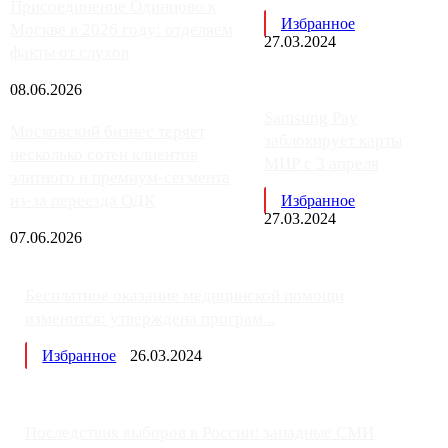
Присоединение Одинцово к
Избранное
Москве в 2026 году: отделяем
27.03.2024
факты от слухов
08.06.2026
Samsung Pay
Московский бизнес теряет
заблокирует карты
несколько сотен клиентов
МИР с 3 апреля
элитного и премиум-сегмента
из-за переезда ОДК
Избранное
27.03.2024
07.06.2026
Бесплатное оказание медицинской помощи
изменится: утверждена програм...
Избранное
26.03.2024
Последствия выборов в России: западные СМИ