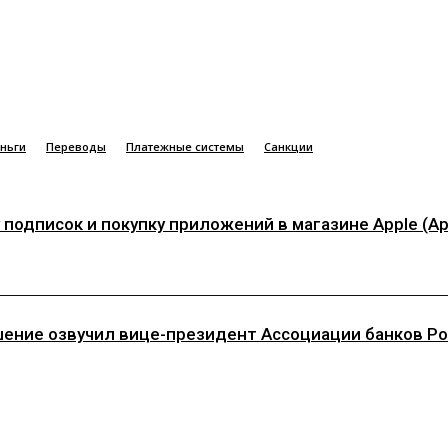
ньги
Переводы
Платежные системы
Санкции
одписок и покупку приложений в магазине Apple (App
шение озвучил вице-президент Ассоциации банков Рос