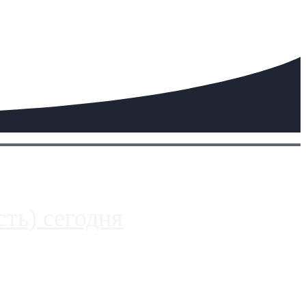
ть) сегодня
 более видимые проблемы. Так, некоторые заправки на ЦКАД