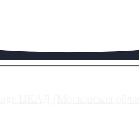
паде ЦКАД (Московская облас
ако АЗС, расположенные на приличном удалении от Москвы, имеют