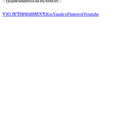
Подписывайтесь на BUSINESS
Предложить новость
VK
OK
Telegram
MAX
Rss
Yandex
Pinterest
Youtube