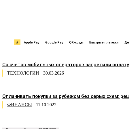
Поделиться
#
Apple Pay
Google Pay
QR-коды
Быстрые платежи
Де
Со счетов мобильных операторов запретили оплату п
ТЕХНОЛОГИИ
30.03.2026
Оплачивать покупки за рубежом без серых схем: ре
ФИНАНСЫ
11.10.2022