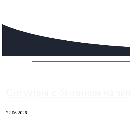
Сегодня:
Ситуация с бензином на за
22.06.2026
Чем ближе к центру столицы, тем ситуация на АЗС лучше. Одн
либо не работают полностью, либо работают с ...