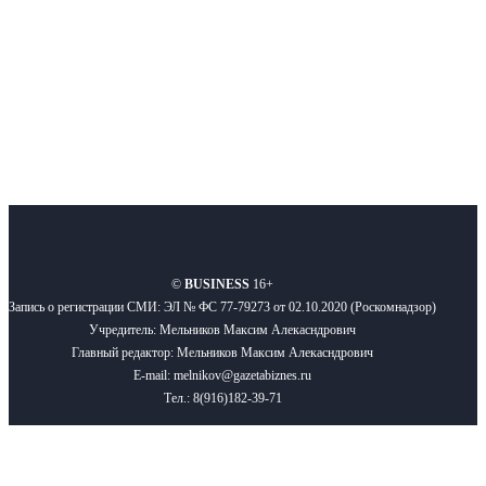
Подписывайтесь
О нас
Реклама
Вакансии
Правила
Контакты
©
BUSINESS
16+
Запись о регистрации СМИ: ЭЛ № ФС 77-79273 от 02.10.2020 (Роскомнадзор)
Учредитель: Мельников Максим Алекасндрович
Главный редактор: Мельников Максим Алекасндрович
E-mail: melnikov@gazetabiznes.ru
Тел.: 8(916)182-39-71