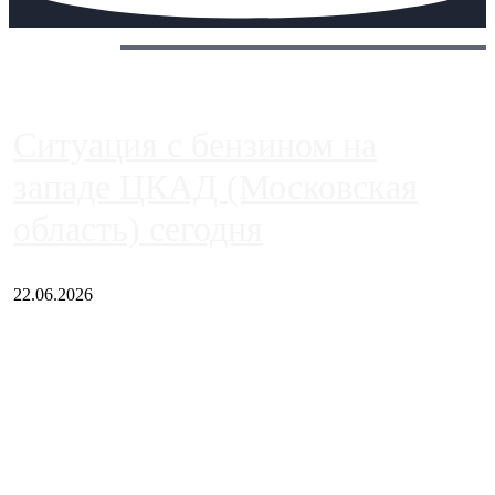
Сегодня:
Ситуация с бензином на
западе ЦКАД (Московская
область) сегодня
22.06.2026
Чем ближе к центру столицы, тем ситуация на АЗС лучше.
Однако АЗС, расположенные на приличном удалении от
Москвы, имеют более видимые проблемы. Так, некоторые
заправки на ЦКАД либо не работают полностью, либо
работают с ...
Загрузить больше