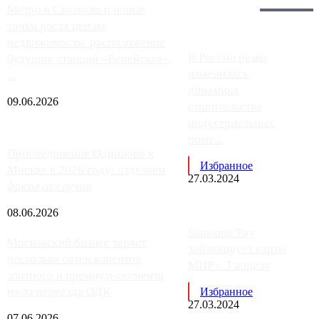
Главное:
Метро в Сколково и новые
точки роста цен на
недвижимость: расположение
В России резко
будущих станций «Верейская»,
изменилась
...
динамика
09.06.2026
строительства
индустриальных
поме...
Присоединение Одинцово к
Избранное
Москве в 2026 году: отделяем
27.03.2024
факты от слухов
08.06.2026
Samsung Pay
Московский бизнес теряет
заблокирует карты
несколько сотен клиентов
МИР с 3 апреля
элитного и премиум-сегмента
из-за переезда ОДК
Избранное
27.03.2024
07.06.2026