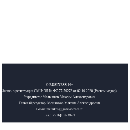
Подписывайтесь
О нас
Реклама
Вакансии
Правила
Контакты
©
BUSINESS
16+
Запись о регистрации СМИ: ЭЛ № ФС 77-79273 от 02.10.2020 (Роскомнадзор)
Учредитель: Мельников Максим Алекасндрович
Главный редактор: Мельников Максим Алекасндрович
E-mail: melnikov@gazetabiznes.ru
Тел.: 8(916)182-39-71