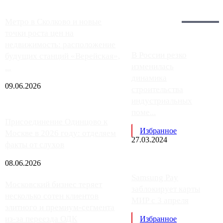
Загрузить больше
Главное:
Метро в Сколково и новые
точки роста цен на
недвижимость: расположение
В России резко
будущих станций «Верейская»,
изменилась
...
динамика
09.06.2026
строительства
индустриальных
поме...
Присоединение Одинцово к
Избранное
Москве в 2026 году: отделяем
27.03.2024
факты от слухов
08.06.2026
Samsung Pay
Московский бизнес теряет
заблокирует карты
несколько сотен клиентов
МИР с 3 апреля
элитного и премиум-сегмента
из-за переезда ОДК
Избранное