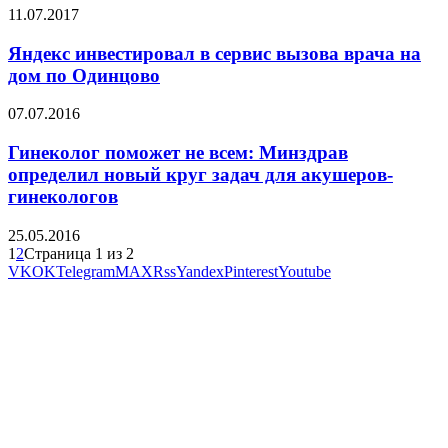
11.07.2017
Яндекс инвестировал в сервис вызова врача на
дом по Одинцово
07.07.2016
Гинеколог поможет не всем: Минздрав
определил новый круг задач для акушеров-
гинекологов
25.05.2016
1
2
Страница 1 из 2
VK
OK
Telegram
MAX
Rss
Yandex
Pinterest
Youtube