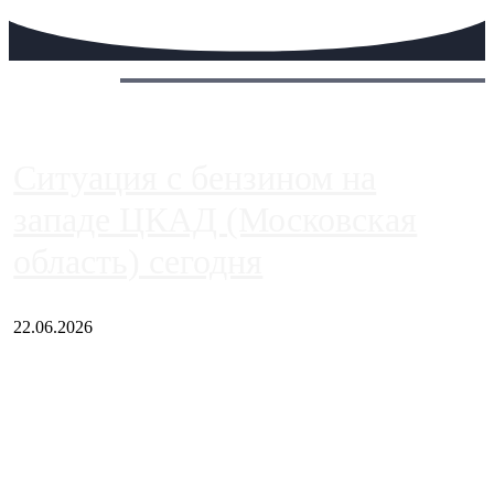
Сегодня:
Ситуация с бензином на
западе ЦКАД (Московская
область) сегодня
22.06.2026
Чем ближе к центру столицы, тем ситуация на АЗС лучше.
Однако АЗС, расположенные на приличном удалении от
Москвы, имеют более видимые проблемы. Так, некоторые
заправки на ЦКАД либо не работают полностью, либо
работают с ...