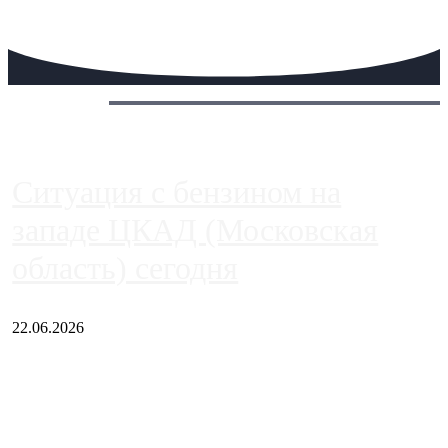
Сегодня:
Ситуация с бензином на
западе ЦКАД (Московская
область) сегодня
22.06.2026
Чем ближе к центру столицы, тем ситуация на АЗС лучше.
Однако АЗС, расположенные на приличном удалении от
Москвы, имеют более видимые проблемы. Так, некоторые
заправки на ЦКАД либо не работают полностью, либо
работают с ...