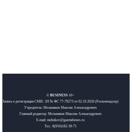
новости бизнеса и новости для бизнеса.
Подписывайтесь
О нас
Реклама
Вакансии
Правила
Контакты
©
BUSINESS
16+
Запись о регистрации СМИ: ЭЛ № ФС 77-79273 от 02.10.2020 (Роскомнадзор)
Учредитель: Мельников Максим Алекасндрович
Главный редактор: Мельников Максим Алекасндрович
E-mail: melnikov@gazetabiznes.ru
Тел.: 8(916)182-39-71