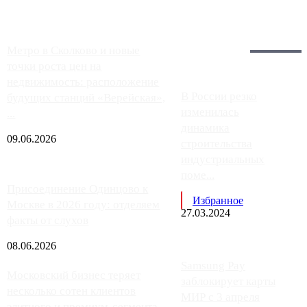
Загрузить больше
Главное:
Метро в Сколково и новые
точки роста цен на
недвижимость: расположение
В России резко
будущих станций «Верейская»,
изменилась
...
динамика
09.06.2026
строительства
индустриальных
поме...
Присоединение Одинцово к
Избранное
Москве в 2026 году: отделяем
27.03.2024
факты от слухов
08.06.2026
Samsung Pay
Московский бизнес теряет
заблокирует карты
несколько сотен клиентов
МИР с 3 апреля
элитного и премиум-сегмента