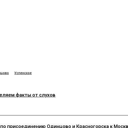
нцово
Успенское
деляем факты от слухов
 по присоединению Одинцово и Красногорска к Моск