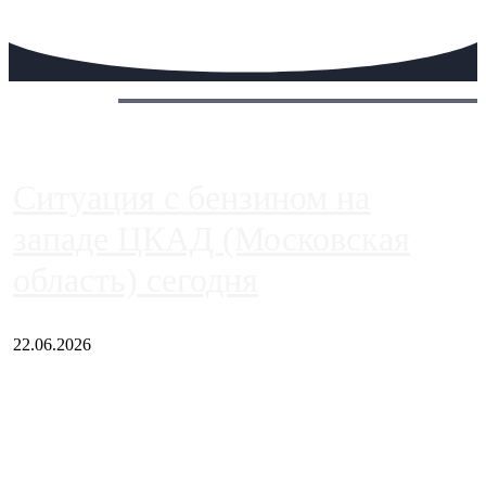
Сегодня:
Ситуация с бензином на
западе ЦКАД (Московская
область) сегодня
22.06.2026
Чем ближе к центру столицы, тем ситуация на АЗС лучше.
Однако АЗС, расположенные на приличном удалении от
Москвы, имеют более видимые проблемы. Так, некоторые
заправки на ЦКАД либо не работают полностью, либо
работают с ...