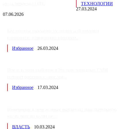
из-за переезда ОДК
ТЕХНОЛОГИИ
27.03.2024
07.06.2026
Бесплатное оказание медицинской помощи
изменится: утверждена програм...
Избранное
26.03.2024
Последствия выборов в России: западные СМИ
готовят россиян к «послед...
Избранное
17.03.2024
Изменения в пенсионных выплатах: накопительную
часть пенсии хотят пе...
ВЛАСТЬ
10.03.2024