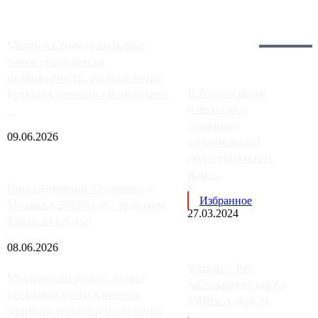
Загрузить больше
Главное:
Метро в Сколково и новые
точки роста цен на
недвижимость: расположение
В России резко
будущих станций «Верейская»,
изменилась
...
динамика
09.06.2026
строительства
индустриальных
поме...
Присоединение Одинцово к
Избранное
Москве в 2026 году: отделяем
27.03.2024
факты от слухов
08.06.2026
Samsung Pay
Московский бизнес теряет
заблокирует карты
несколько сотен клиентов
МИР с 3 апреля
элитного и премиум-сегмента