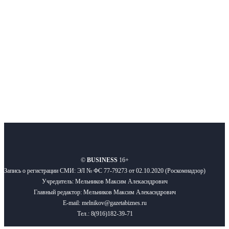
новости бизнеса и новости для бизнеса.
Подписывайтесь
О нас
Реклама
Вакансии
Правила
Контакты
©
BUSINESS
16+
Запись о регистрации СМИ: ЭЛ № ФС 77-79273 от 02.10.2020 (Роскомнадзор)
Учредитель: Мельников Максим Алекасндрович
Главный редактор: Мельников Максим Алекасндрович
E-mail: melnikov@gazetabiznes.ru
Тел.: 8(916)182-39-71