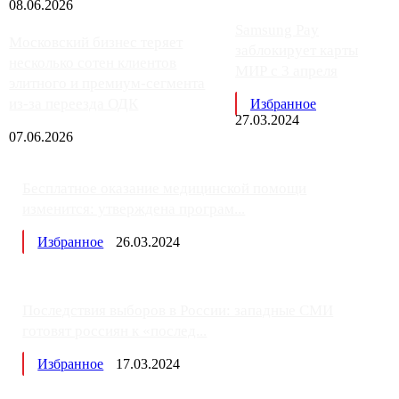
08.06.2026
Samsung Pay
Московский бизнес теряет
заблокирует карты
несколько сотен клиентов
МИР с 3 апреля
элитного и премиум-сегмента
из-за переезда ОДК
Избранное
27.03.2024
07.06.2026
Бесплатное оказание медицинской помощи
изменится: утверждена програм...
Избранное
26.03.2024
Последствия выборов в России: западные СМИ
готовят россиян к «послед...
Избранное
17.03.2024