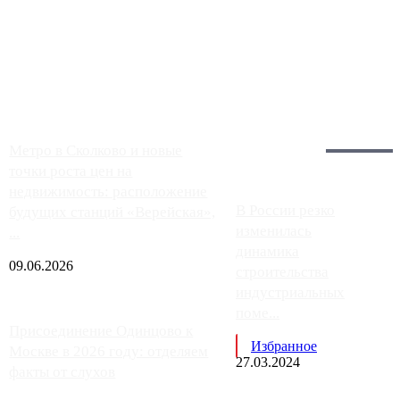
Однако АЗС, расположенные на приличном удалении от
Москвы, имеют более видимые проблемы. Так, некоторые
заправки на ЦКАД либо не работают полностью, либо
работают с ...
Загрузить больше
Главное:
Метро в Сколково и новые
точки роста цен на
недвижимость: расположение
В России резко
будущих станций «Верейская»,
изменилась
...
динамика
09.06.2026
строительства
индустриальных
поме...
Присоединение Одинцово к
Избранное
Москве в 2026 году: отделяем
27.03.2024
факты от слухов