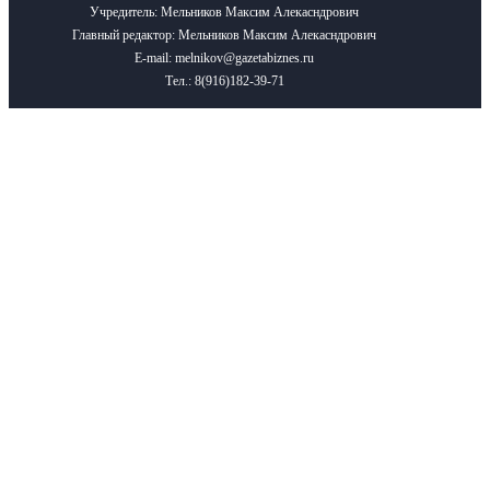
Учредитель: Мельников Максим Алекасндрович
Главный редактор: Мельников Максим Алекасндрович
E-mail: melnikov@gazetabiznes.ru
Тел.: 8(916)182-39-71