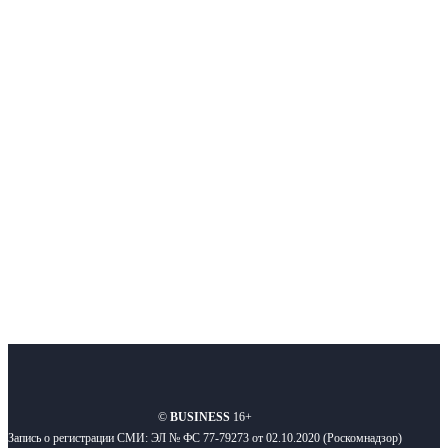
Немного о нас
Интернет-СМИ с фокусом на события, влияющие на бизнес
Московского региона, основанное в 2009 году. Ежедневно публикуем
новости бизнеса и новости для бизнеса.
Подписывайтесь
О нас
Реклама
Вакансии
Правила
Контакты
©
BUSINESS
16+
Запись о регистрации СМИ: ЭЛ № ФС 77-79273 от 02.10.2020 (Роскомнадзор)