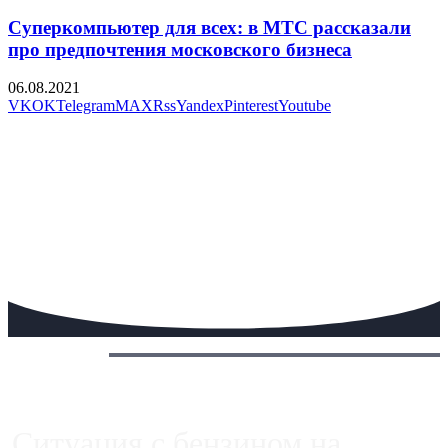
Суперкомпьютер для всех: в МТС рассказали
про предпочтения московского бизнеса
06.08.2021
VK
OK
Telegram
MAX
Rss
Yandex
Pinterest
Youtube
Сегодня:
Ситуация с бензином на