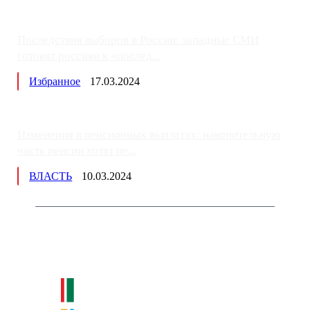
Последствия выборов в России: западные СМИ
готовят россиян к «послед...
Избранное
17.03.2024
Изменения в пенсионных выплатах: накопительную
часть пенсии хотят пе...
ВЛАСТЬ
10.03.2024