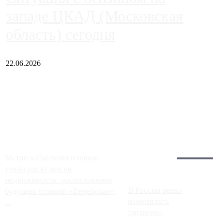
западе ЦКАД (Московская
область) сегодня
22.06.2026
Чем ближе к центру столицы, тем ситуация на АЗС лучше.
Однако АЗС, расположенные на приличном удалении от
Москвы, имеют более видимые проблемы. Так, некоторые
заправки на ЦКАД либо не работают полностью, либо
работают с ...
Загрузить больше
Главное:
Метро в Сколково и новые
точки роста цен на
недвижимость: расположение
В России резко
будущих станций «Верейская»,
изменилась
...
динамика