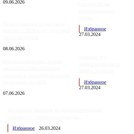
09.06.2026
строительства
индустриальных
поме...
Присоединение Одинцово к
Избранное
Москве в 2026 году: отделяем
27.03.2024
факты от слухов
08.06.2026
Samsung Pay
Московский бизнес теряет
заблокирует карты
несколько сотен клиентов
МИР с 3 апреля
элитного и премиум-сегмента
из-за переезда ОДК
Избранное
27.03.2024
07.06.2026
Бесплатное оказание медицинской помощи
изменится: утверждена програм...
Избранное
26.03.2024