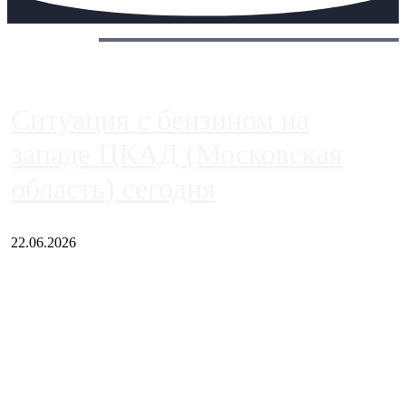
Сегодня:
Ситуация с бензином на
западе ЦКАД (Московская
область) сегодня
22.06.2026
Чем ближе к центру столицы, тем ситуация на АЗС лучше.
Однако АЗС, расположенные на приличном удалении от
Москвы, имеют более видимые проблемы. Так, некоторые
заправки на ЦКАД либо не работают полностью, либо
работают с ...
Загрузить больше