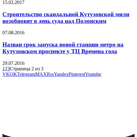
15.02.2017
Строительство скандальной Кутузовской мили
возобновят в день суда над Полонским
07.08.2016
Назван срок запуска новой станции метро на
Кутузовском проспекте у ТЦ Времена года
29.07.2016
1
2
3
Страница 2 из 3
VK
OK
Telegram
MAX
Rss
Yandex
Pinterest
Youtube