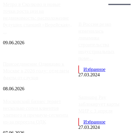
Главное:
Метро в Сколково и новые
точки роста цен на
недвижимость: расположение
В России резко
будущих станций «Верейская»,
изменилась
...
динамика
09.06.2026
строительства
индустриальных
поме...
Присоединение Одинцово к
Избранное
Москве в 2026 году: отделяем
27.03.2024
факты от слухов
08.06.2026
Samsung Pay
Московский бизнес теряет
заблокирует карты
несколько сотен клиентов
МИР с 3 апреля
элитного и премиум-сегмента
из-за переезда ОДК
Избранное
27.03.2024
07.06.2026