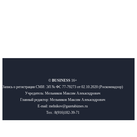
Подписывайтесь
О нас
Реклама
Вакансии
Правила
Контакты
©
BUSINESS
16+
Запись о регистрации СМИ: ЭЛ № ФС 77-79273 от 02.10.2020 (Роскомнадзор)
Учредитель: Мельников Максим Алекасндрович
Главный редактор: Мельников Максим Алекасндрович
E-mail: melnikov@gazetabiznes.ru
Тел.: 8(916)182-39-71