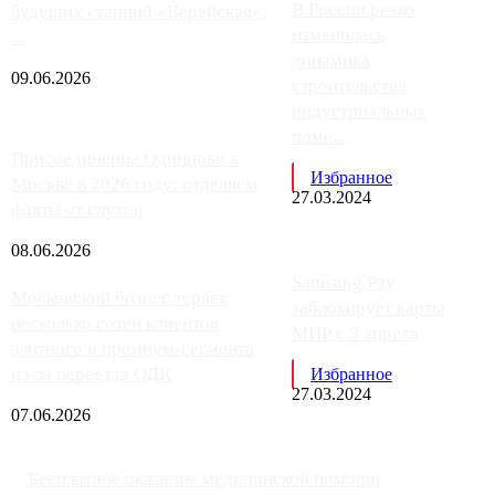
В России резко
будущих станций «Верейская»,
изменилась
...
динамика
09.06.2026
строительства
индустриальных
поме...
Присоединение Одинцово к
Избранное
Москве в 2026 году: отделяем
27.03.2024
факты от слухов
08.06.2026
Samsung Pay
Московский бизнес теряет
заблокирует карты
несколько сотен клиентов
МИР с 3 апреля
элитного и премиум-сегмента
из-за переезда ОДК
Избранное
27.03.2024
07.06.2026
Бесплатное оказание медицинской помощи