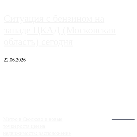
Ситуация с бензином на
западе ЦКАД (Московская
область) сегодня
22.06.2026
Чем ближе к центру столицы, тем ситуация на АЗС лучше.
Однако АЗС, расположенные на приличном удалении от
Москвы, имеют более видимые проблемы. Так, некоторые
заправки на ЦКАД либо не работают полностью, либо
работают с ...
Загрузить больше
Главное:
Метро в Сколково и новые
точки роста цен на
недвижимость: расположение