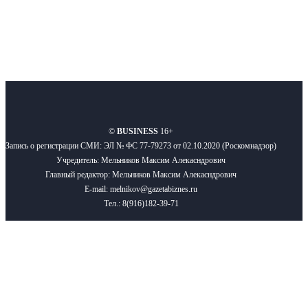
О нас
Реклама
Вакансии
Правила
Контакты
©
BUSINESS
16+
Запись о регистрации СМИ: ЭЛ № ФС 77-79273 от 02.10.2020 (Роскомнадзор)
Учредитель: Мельников Максим Алекасндрович
Главный редактор: Мельников Максим Алекасндрович
E-mail: melnikov@gazetabiznes.ru
Тел.: 8(916)182-39-71