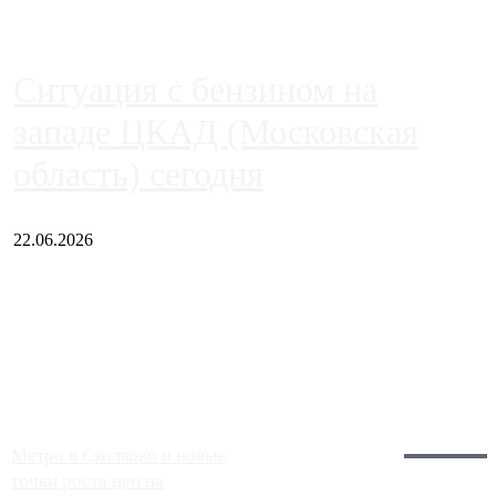
Ситуация с бензином на
западе ЦКАД (Московская
область) сегодня
22.06.2026
Чем ближе к центру столицы, тем ситуация на АЗС лучше.
Однако АЗС, расположенные на приличном удалении от
Москвы, имеют более видимые проблемы. Так, некоторые
заправки на ЦКАД либо не работают полностью, либо
работают с ...
Загрузить больше
Главное:
Метро в Сколково и новые
точки роста цен на