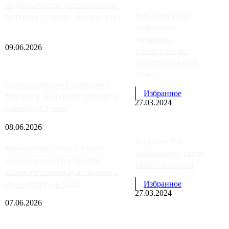
недвижимость: расположение
В России резко
будущих станций «Верейская»,
изменилась
...
динамика
09.06.2026
строительства
индустриальных
поме...
Присоединение Одинцово к
Избранное
Москве в 2026 году: отделяем
27.03.2024
факты от слухов
08.06.2026
Samsung Pay
Московский бизнес теряет
заблокирует карты
несколько сотен клиентов
МИР с 3 апреля
элитного и премиум-сегмента
из-за переезда ОДК
Избранное
27.03.2024
07.06.2026