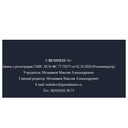
О нас
Реклама
Вакансии
Правила
Контакты
©
BUSINESS
16+
Запись о регистрации СМИ: ЭЛ № ФС 77-79273 от 02.10.2020 (Роскомнадзор)
Учредитель: Мельников Максим Алекасндрович
Главный редактор: Мельников Максим Алекасндрович
E-mail: melnikov@gazetabiznes.ru
Тел.: 8(916)182-39-71