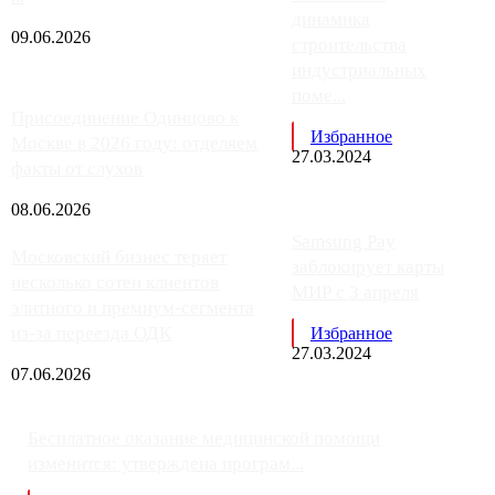
динамика
09.06.2026
строительства
индустриальных
поме...
Присоединение Одинцово к
Избранное
Москве в 2026 году: отделяем
27.03.2024
факты от слухов
08.06.2026
Samsung Pay
Московский бизнес теряет
заблокирует карты
несколько сотен клиентов
МИР с 3 апреля
элитного и премиум-сегмента
из-за переезда ОДК
Избранное
27.03.2024
07.06.2026
Бесплатное оказание медицинской помощи
изменится: утверждена програм...