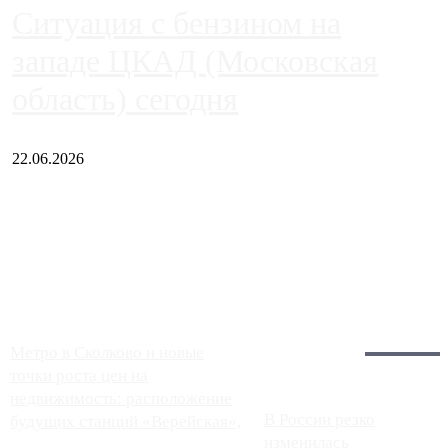
Ситуация с бензином на
западе ЦКАД (Московская
область) сегодня
22.06.2026
Чем ближе к центру столицы, тем ситуация на АЗС лучше.
Однако АЗС, расположенные на приличном удалении от
Москвы, имеют более видимые проблемы. Так, некоторые
заправки на ЦКАД либо не работают полностью, либо
работают с ...
Загрузить больше
Главное:
Метро в Сколково и новые
точки роста цен на
недвижимость: расположение
В России резко
будущих станций «Верейская»,
изменилась
...