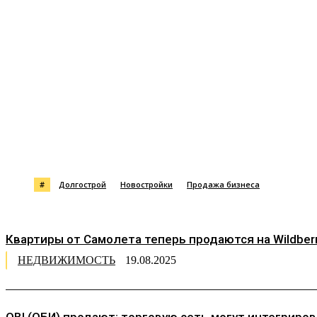
Поделиться
#
Долгострой
Новостройки
Продажа бизнеса
Квартиры от Самолета теперь продаются на Wildberr
НЕДВИЖИМОСТЬ
19.08.2025
OBI (ОБИ) продают: торговую сеть могут интегриров