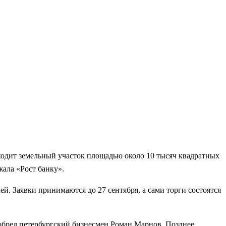
ходит земельный участок площадью около 10 тысяч квадратных
жала «Рост банку».
й. Заявки принимаются до 27 сентября, а сами торги состоятся
риобрел петербургский бизнесмен Роман Марнов. Позднее