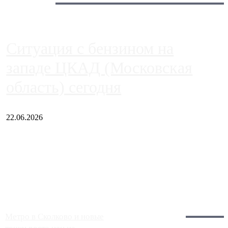
Сегодня:
Ситуация с бензином на
западе ЦКАД (Московская
область) сегодня
22.06.2026
Чем ближе к центру столицы, тем ситуация на АЗС лучше.
Однако АЗС, расположенные на приличном удалении от
Москвы, имеют более видимые проблемы. Так, некоторые
заправки на ЦКАД либо не работают полностью, либо
работают с ...
Загрузить больше
Главное:
Метро в Сколково и новые