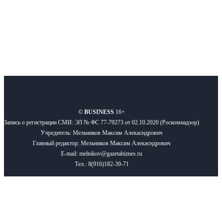
Подписывайтесь
О нас
Реклама
Вакансии
Правила
Контакты
©
BUSINESS
16+
Запись о регистрации СМИ: ЭЛ № ФС 77-79273 от 02.10.2020 (Роскомнадзор)
Учредитель: Мельников Максим Алекасндрович
Главный редактор: Мельников Максим Алекасндрович
E-mail: melnikov@gazetabiznes.ru
Тел.: 8(916)182-39-71