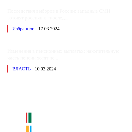
Последствия выборов в России: западные СМИ
готовят россиян к «послед...
Избранное
17.03.2024
Изменения в пенсионных выплатах: накопительную
часть пенсии хотят пе...
ВЛАСТЬ
10.03.2024