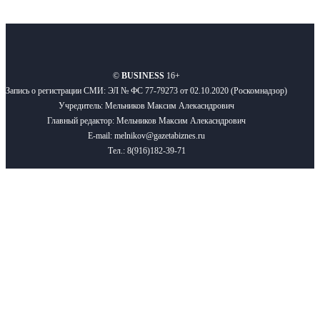
О нас
Реклама
Вакансии
Правила
Контакты
©
BUSINESS
16+
Запись о регистрации СМИ: ЭЛ № ФС 77-79273 от 02.10.2020 (Роскомнадзор)
Учредитель: Мельников Максим Алекасндрович
Главный редактор: Мельников Максим Алекасндрович
E-mail: melnikov@gazetabiznes.ru
Тел.: 8(916)182-39-71