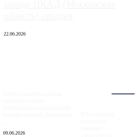
западе ЦКАД (Московская
область) сегодня
22.06.2026
Чем ближе к центру столицы, тем ситуация на АЗС лучше.
Однако АЗС, расположенные на приличном удалении от
Москвы, имеют более видимые проблемы. Так, некоторые
заправки на ЦКАД либо не работают полностью, либо
работают с ...
Загрузить больше
Главное:
Метро в Сколково и новые
точки роста цен на
недвижимость: расположение
В России резко
будущих станций «Верейская»,
изменилась
...
динамика
09.06.2026
строительства