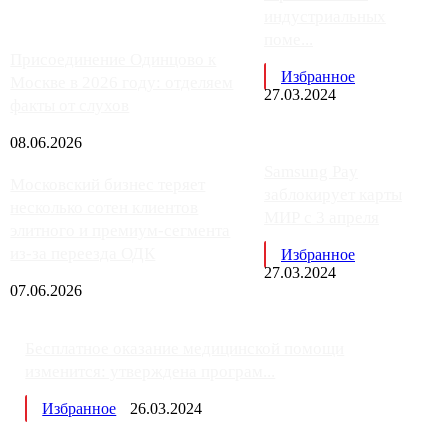
индустриальных
поме...
Присоединение Одинцово к
Избранное
Москве в 2026 году: отделяем
27.03.2024
факты от слухов
08.06.2026
Samsung Pay
Московский бизнес теряет
заблокирует карты
несколько сотен клиентов
МИР с 3 апреля
элитного и премиум-сегмента
из-за переезда ОДК
Избранное
27.03.2024
07.06.2026
Бесплатное оказание медицинской помощи
изменится: утверждена програм...
Избранное
26.03.2024