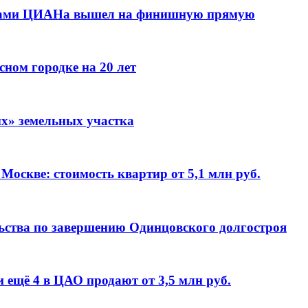
илами ЦИАНа вышел на финишную прямую
сном городке на 20 лет
х» земельных участка
Москве: стоимость квартир от 5,1 млн руб.
льства по завершению Одинцовского долгостроя
 ещё 4 в ЦАО продают от 3,5 млн руб.