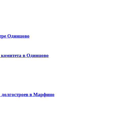
тре Одинцово
 комитета в Одинцово
х долгостроев в Марфино