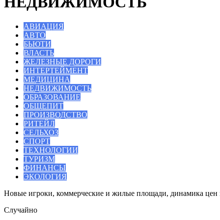
НЕДВИЖИМОСТЬ
АВИАЦИЯ
АВТО
БЬЮТИ
ВЛАСТЬ
ЖЕЛЕЗНЫЕ ДОРОГИ
ИНТЕРТЕЙМЕНТ
МЕДИЦИНА
НЕДВИЖИМОСТЬ
ОБРАЗОВАНИЕ
ОБЩЕПИТ
ПРОИЗВОДСТВО
РИТЕЙЛ
СЕЛЬХОЗ
СПОРТ
ТЕХНОЛОГИИ
ТУРИЗМ
ФИНАНСЫ
ЭКОЛОГИЯ
Новые игроки, коммерческие и жилые площади, динамика цен 
Случайно