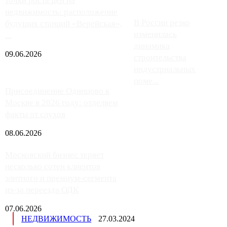
точки роста цен на
недвижимость: расположение
В России резко
будущих станций «Верейская»,
изменилась
...
динамика
09.06.2026
строительства
индустриальных
поме...
Присоединение Одинцово к
Москве в 2026 году: отделяем
факты от слухов
08.06.2026
Московский бизнес теряет
несколько сотен клиентов
элитного и премиум-сегмента
из-за переезда ОДК
07.06.2026
НЕДВИЖИМОСТЬ
27.03.2024