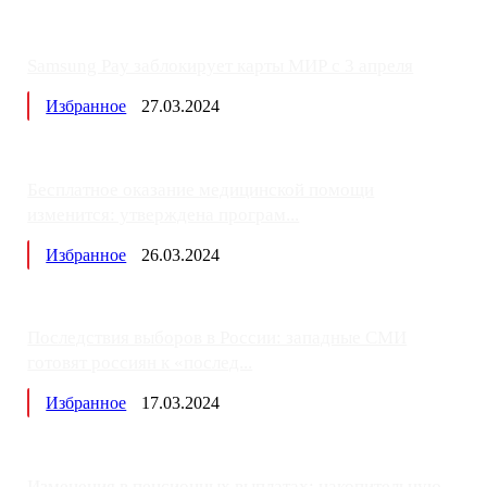
Samsung Pay заблокирует карты МИР с 3 апреля
Избранное
27.03.2024
Бесплатное оказание медицинской помощи
изменится: утверждена програм...
Избранное
26.03.2024
Последствия выборов в России: западные СМИ
готовят россиян к «послед...
Избранное
17.03.2024
Изменения в пенсионных выплатах: накопительную