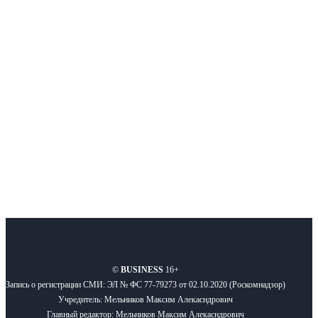
Интернет-СМИ с фокусом на события, влияющие на бизнес
Московского региона, основанное в 2009 году. Ежедневно публикуем
новости бизнеса и новости для бизнеса.
Подписывайтесь
О нас
Реклама
Вакансии
Правила
Контакты
©
BUSINESS
16+
Запись о регистрации СМИ: ЭЛ № ФС 77-79273 от 02.10.2020 (Роскомнадзор)
Учредитель: Мельников Максим Алекасндрович
Главный редактор: Мельников Максим Алекасндрович