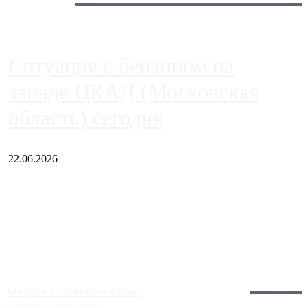
Сегодня:
Ситуация с бензином на
западе ЦКАД (Московская
область) сегодня
22.06.2026
Чем ближе к центру столицы, тем ситуация на АЗС лучше.
Однако АЗС, расположенные на приличном удалении от
Москвы, имеют более видимые проблемы. Так, некоторые
заправки на ЦКАД либо не работают полностью, либо
работают с ...
Загрузить больше
Главное:
Метро в Сколково и новые