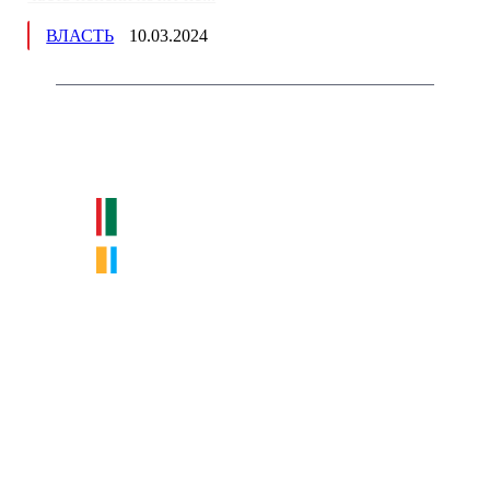
ВЛАСТЬ
10.03.2024
Немного о нас
Интернет-СМИ с фокусом на события, влияющие на бизнес