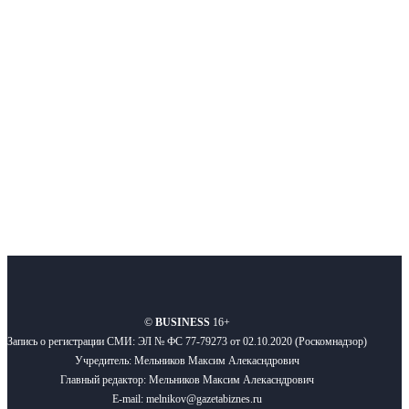
Московского региона, основанное в 2009 году. Ежедневно публикуем
новости бизнеса и новости для бизнеса.
Подписывайтесь
О нас
Реклама
Вакансии
Правила
Контакты
©
BUSINESS
16+
Запись о регистрации СМИ: ЭЛ № ФС 77-79273 от 02.10.2020 (Роскомнадзор)
Учредитель: Мельников Максим Алекасндрович
Главный редактор: Мельников Максим Алекасндрович
E-mail: melnikov@gazetabiznes.ru