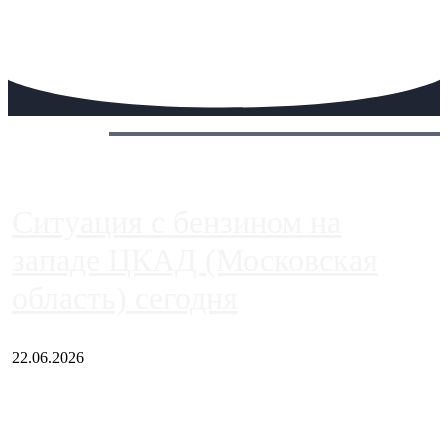
Сегодня:
Ситуация с бензином на
западе ЦКАД (Московская
область) сегодня
22.06.2026
Чем ближе к центру столицы, тем ситуация на АЗС лучше.
Однако АЗС, расположенные на приличном удалении от
Москвы, имеют более видимые проблемы. Так, некоторые
заправки на ЦКАД либо не работают полностью, либо