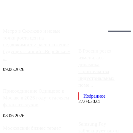
работают с ...
Загрузить больше
Главное:
Метро в Сколково и новые
точки роста цен на
недвижимость: расположение
В России резко
будущих станций «Верейская»,
изменилась
...
динамика
09.06.2026
строительства
индустриальных
поме...
Присоединение Одинцово к
Избранное
Москве в 2026 году: отделяем
27.03.2024
факты от слухов
08.06.2026
Samsung Pay
Московский бизнес теряет
заблокирует карты