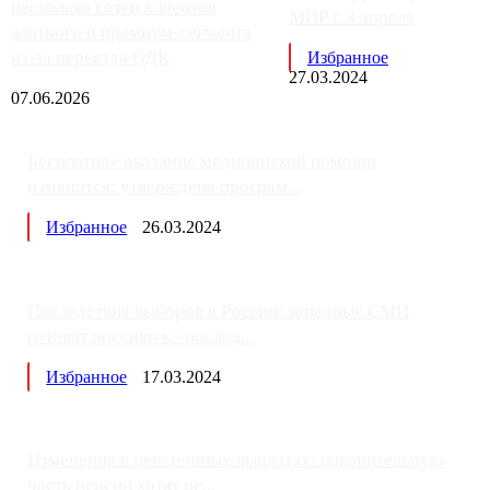
несколько сотен клиентов
МИР с 3 апреля
элитного и премиум-сегмента
из-за переезда ОДК
Избранное
27.03.2024
07.06.2026
Бесплатное оказание медицинской помощи
изменится: утверждена програм...
Избранное
26.03.2024
Последствия выборов в России: западные СМИ
готовят россиян к «послед...
Избранное
17.03.2024
Изменения в пенсионных выплатах: накопительную
часть пенсии хотят пе...