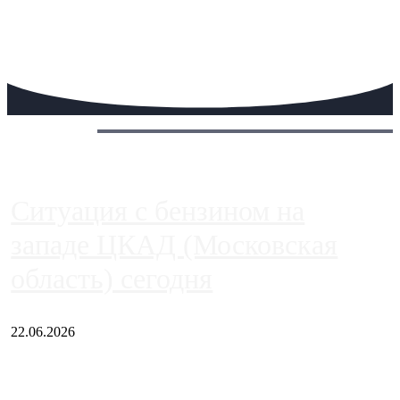
Сегодня:
Ситуация с бензином на
западе ЦКАД (Московская
область) сегодня
22.06.2026
Чем ближе к центру столицы, тем ситуация на АЗС лучше.
Однако АЗС, расположенные на приличном удалении от
Москвы, имеют более видимые проблемы. Так, некоторые