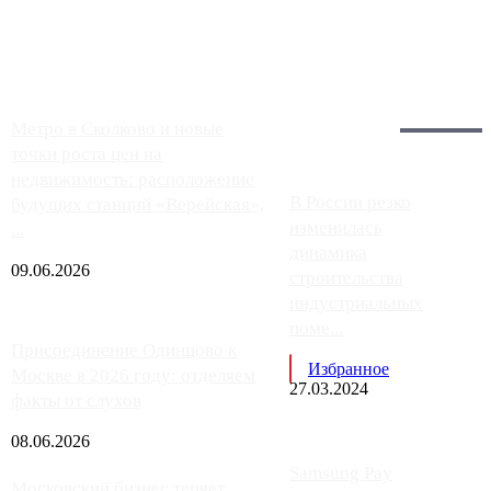
заправки на ЦКАД либо не работают полностью, либо
работают с ...
Загрузить больше
Главное:
Метро в Сколково и новые
точки роста цен на
недвижимость: расположение
В России резко
будущих станций «Верейская»,
изменилась
...
динамика
09.06.2026
строительства
индустриальных
поме...
Присоединение Одинцово к
Избранное
Москве в 2026 году: отделяем
27.03.2024
факты от слухов
08.06.2026
Samsung Pay
Московский бизнес теряет