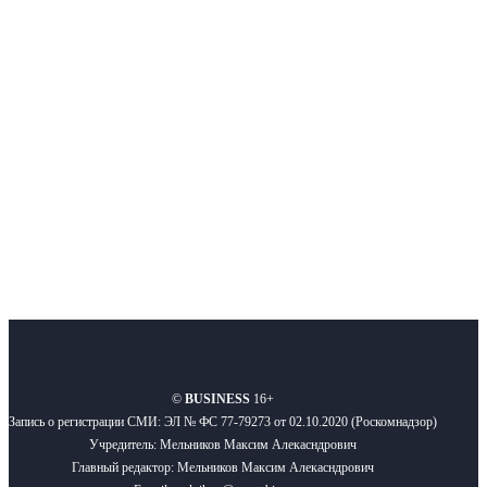
Интернет-СМИ с фокусом на события, влияющие на бизнес
Московского региона, основанное в 2009 году. Ежедневно публикуем
новости бизнеса и новости для бизнеса.
Подписывайтесь
О нас
Реклама
Вакансии
Правила
Контакты
©
BUSINESS
16+
Запись о регистрации СМИ: ЭЛ № ФС 77-79273 от 02.10.2020 (Роскомнадзор)
Учредитель: Мельников Максим Алекасндрович
Главный редактор: Мельников Максим Алекасндрович