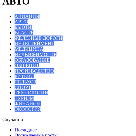
АВТО
АВИАЦИЯ
АВТО
БЬЮТИ
ВЛАСТЬ
ЖЕЛЕЗНЫЕ ДОРОГИ
ИНТЕРТЕЙМЕНТ
МЕДИЦИНА
НЕДВИЖИМОСТЬ
ОБРАЗОВАНИЕ
ОБЩЕПИТ
ПРОИЗВОДСТВО
РИТЕЙЛ
СЕЛЬХОЗ
СПОРТ
ТЕХНОЛОГИИ
ТУРИЗМ
ФИНАНСЫ
ЭКОЛОГИЯ
Случайно
Последнее
Обсуждаемые посты