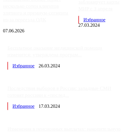
заблокирует карты
несколько сотен клиентов
МИР с 3 апреля
элитного и премиум-сегмента
из-за переезда ОДК
Избранное
27.03.2024
07.06.2026
Бесплатное оказание медицинской помощи
изменится: утверждена програм...
Избранное
26.03.2024
Последствия выборов в России: западные СМИ
готовят россиян к «послед...
Избранное
17.03.2024
Изменения в пенсионных выплатах: накопительную