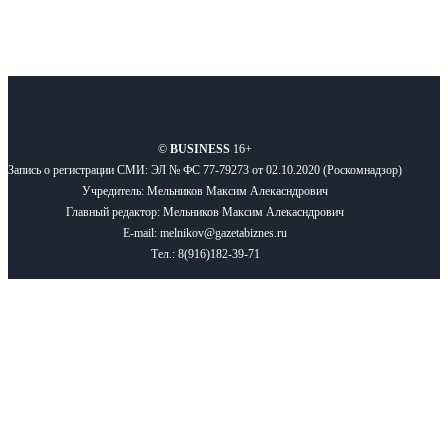
О нас
Реклама
Вакансии
Правила
Контакты
©
BUSINESS
16+
Запись о регистрации СМИ: ЭЛ № ФС 77-79273 от 02.10.2020 (Роскомнадзор)
Учредитель: Мельников Максим Алекасндрович
Главный редактор: Мельников Максим Алекасндрович
E-mail: melnikov@gazetabiznes.ru
Тел.: 8(916)182-39-71