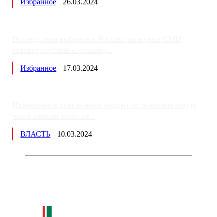
Избранное
26.03.2024
Последствия выборов в России: западные СМИ
готовят россиян к «послед...
Избранное
17.03.2024
Изменения в пенсионных выплатах: накопительную
часть пенсии хотят пе...
ВЛАСТЬ
10.03.2024