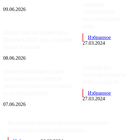
динамика
09.06.2026
строительства
индустриальных
поме...
Присоединение Одинцово к
Избранное
Москве в 2026 году: отделяем
27.03.2024
факты от слухов
08.06.2026
Samsung Pay
Московский бизнес теряет
заблокирует карты
несколько сотен клиентов
МИР с 3 апреля
элитного и премиум-сегмента
из-за переезда ОДК
Избранное
27.03.2024
07.06.2026
Бесплатное оказание медицинской помощи
изменится: утверждена програм...