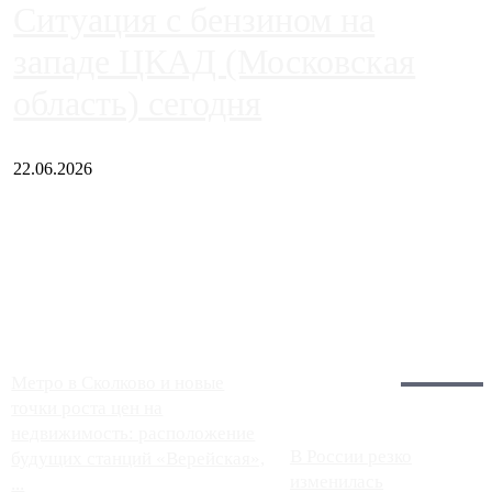
Ситуация с бензином на
западе ЦКАД (Московская
область) сегодня
22.06.2026
Чем ближе к центру столицы, тем ситуация на АЗС лучше.
Однако АЗС, расположенные на приличном удалении от
Москвы, имеют более видимые проблемы. Так, некоторые
заправки на ЦКАД либо не работают полностью, либо
работают с ...
Загрузить больше
Главное:
Метро в Сколково и новые
точки роста цен на
недвижимость: расположение
В России резко
будущих станций «Верейская»,
изменилась
...