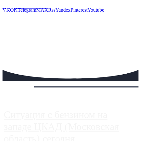
Предложить новость
VK
OK
Telegram
MAX
Rss
Yandex
Pinterest
Youtube
Сегодня:
Ситуация с бензином на
западе ЦКАД (Московская
область) сегодня