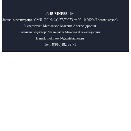
©
BUSINESS
16+
Запись о регистрации СМИ: ЭЛ № ФС 77-79273 от 02.10.2020 (Роскомнадзор)
Учредитель: Мельников Максим Алекасндрович
Главный редактор: Мельников Максим Алекасндрович
E-mail: melnikov@gazetabiznes.ru
Тел.: 8(916)182-39-71