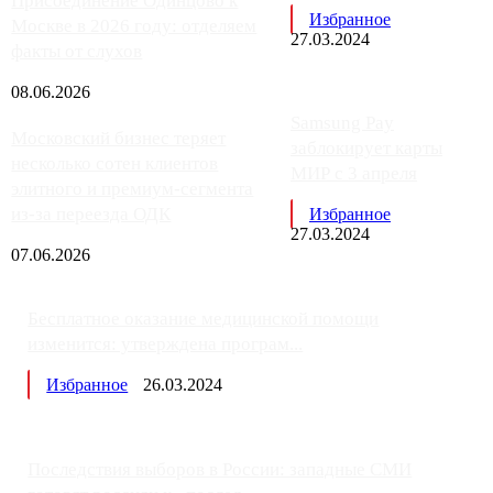
Присоединение Одинцово к
Избранное
Москве в 2026 году: отделяем
27.03.2024
факты от слухов
08.06.2026
Samsung Pay
Московский бизнес теряет
заблокирует карты
несколько сотен клиентов
МИР с 3 апреля
элитного и премиум-сегмента
из-за переезда ОДК
Избранное
27.03.2024
07.06.2026
Бесплатное оказание медицинской помощи
изменится: утверждена програм...
Избранное
26.03.2024
Последствия выборов в России: западные СМИ