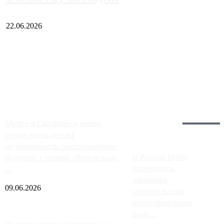
22.06.2026
Чем ближе к центру столицы, тем ситуация на АЗС лучше.
Однако АЗС, расположенные на приличном удалении от
Москвы, имеют более видимые проблемы. Так, некоторые
заправки на ЦКАД либо не работают полностью, либо
работают с ...
Загрузить больше
Главное:
Метро в Сколково и новые
точки роста цен на
недвижимость: расположение
В России резко
будущих станций «Верейская»,
изменилась
...
динамика
09.06.2026
строительства
индустриальных
поме...