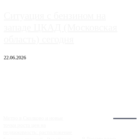
Ситуация с бензином на
западе ЦКАД (Московская
область) сегодня
22.06.2026
Чем ближе к центру столицы, тем ситуация на АЗС лучше.
Однако АЗС, расположенные на приличном удалении от
Москвы, имеют более видимые проблемы. Так, некоторые
заправки на ЦКАД либо не работают полностью, либо
работают с ...
Загрузить больше
Главное:
Метро в Сколково и новые
точки роста цен на
недвижимость: расположение
В России резко