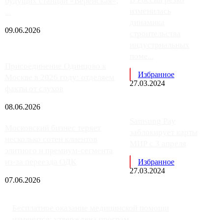
будущих станций «Верейская»,
изменилась
...
динамика
09.06.2026
строительства
индустриальных
поме...
Присоединение Одинцово к
Избранное
Москве в 2026 году: отделяем
27.03.2024
факты от слухов
08.06.2026
Samsung Pay
Московский бизнес теряет
заблокирует карты
несколько сотен клиентов
МИР с 3 апреля
элитного и премиум-сегмента
из-за переезда ОДК
Избранное
27.03.2024
07.06.2026
Бесплатное оказание медицинской помощи
изменится: утверждена програм...