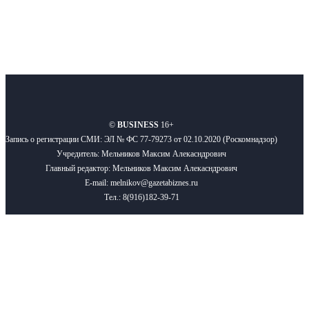
О нас
Реклама
Вакансии
Правила
Контакты
©
BUSINESS
16+
Запись о регистрации СМИ: ЭЛ № ФС 77-79273 от 02.10.2020 (Роскомнадзор)
Учредитель: Мельников Максим Алекасндрович
Главный редактор: Мельников Максим Алекасндрович
E-mail: melnikov@gazetabiznes.ru
Тел.: 8(916)182-39-71