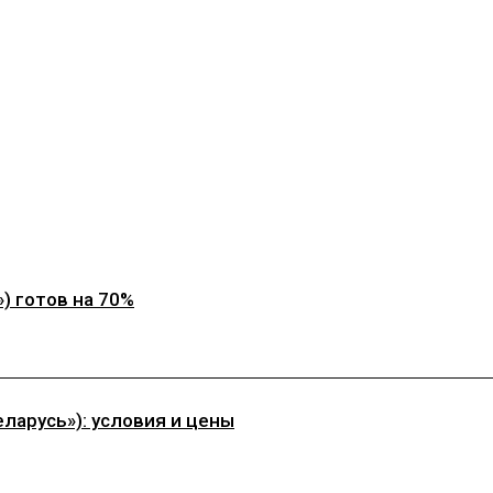
) готов на 70%
ларусь»): условия и цены