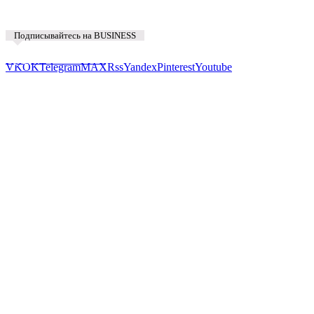
Подписывайтесь на BUSINESS
Предложить новость
VK
OK
Telegram
MAX
Rss
Yandex
Pinterest
Youtube