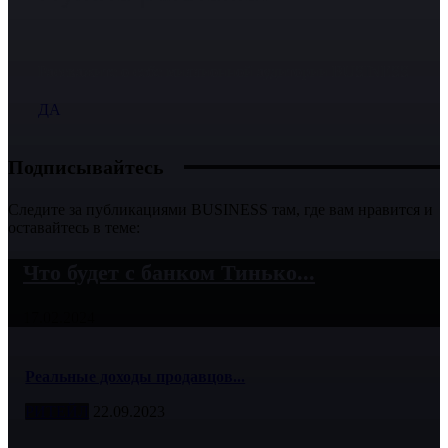
Расскажите о себе миллионной аудитории BUSINESS
ДА
Подписывайтесь
Следите за публикациями BUSINESS там, где вам нравится и
оставайтесь в теме:
Что будет с банком Тинько...
17.02.2024
Реальные доходы продавцов...
РИТЕЙЛ
22.09.2023