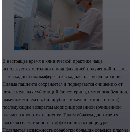
В настоящее время в клинической практике чаще
используются методики с модификацией полученной плазмы
— каскадный плазмаферез и каскадная плазмофильтрация.
Плазма пациента сохраняется и подвергается очищению от
нежелательных субстанций (холестерина, иммуноглобулинов,
иммунокомплексов, билирубина и желчных кислот и др.) с
последующим возвратом модифицированной (очищенной)
плазмы в кровоток пациенту. Таким образом достигается
высокая селективность и эффективность процедуры.
Появляется возможность обработки больших объемов плазмы