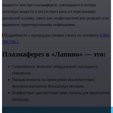
пациента чем при плазмаферезе, уменьшаются потери
полезных веществ и отсутствует риск от переливания
донорской плазмы, таких как анафилактические реакции или
заражение парентеральными инфекциями.
Подробности о процедурах можно узнать по телефону
8-800-
700-700-1
.
Плазмаферез в «Лапино»
— это:
Современное японское оборудование последнего
поколения.
Направленность на проведение исключительно
высокоселективных безопасных методик.
Комфортные одноместные люкс палаты для проведения
процедур.