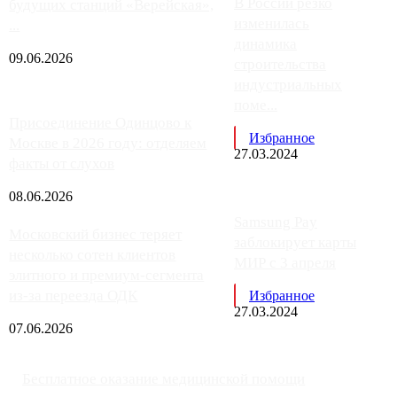
В России резко
будущих станций «Верейская»,
изменилась
...
динамика
09.06.2026
строительства
индустриальных
поме...
Присоединение Одинцово к
Избранное
Москве в 2026 году: отделяем
27.03.2024
факты от слухов
08.06.2026
Samsung Pay
Московский бизнес теряет
заблокирует карты
несколько сотен клиентов
МИР с 3 апреля
элитного и премиум-сегмента
из-за переезда ОДК
Избранное
27.03.2024
07.06.2026
Бесплатное оказание медицинской помощи