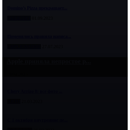
Domino’s Pizza прекращает...
ОБЩЕПИТ
01.09.2023
Поменялись правила написа...
ОБРАЗОВАНИЕ
27.07.2023
Apple приняла непростое р...
19.04.2023
Chery Arrizo 8: все фото ...
АВТО
21.03.2023
С 1 октября внутренние пе...