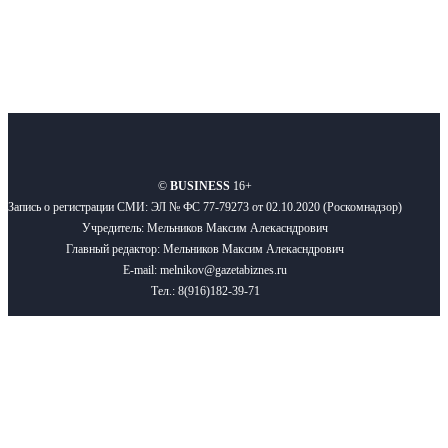
О нас
Реклама
Вакансии
Правила
Контакты
©
BUSINESS
16+
Запись о регистрации СМИ: ЭЛ № ФС 77-79273 от 02.10.2020 (Роскомнадзор)
Учредитель: Мельников Максим Алекасндрович
Главный редактор: Мельников Максим Алекасндрович
E-mail: melnikov@gazetabiznes.ru
Тел.: 8(916)182-39-71