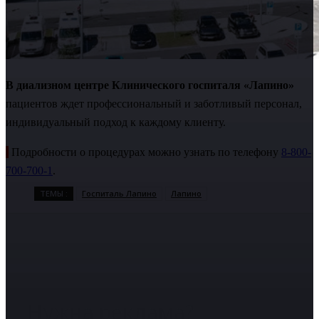
В диализном центре Клинического госпиталя «Лапино»
пациентов ждет профессиональный и заботливый персонал,
индивидуальный подход к каждому клиенту.
Подробности о процедурах можно узнать по телефону
8-800-
700-700-1
.
ТЕМЫ :
Госпиталь Лапино
Лапино
Нужна реклама?