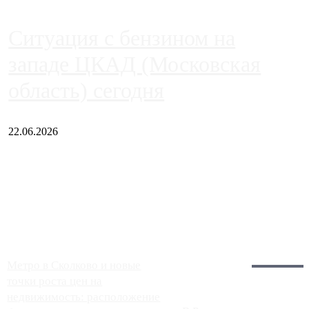
Ситуация с бензином на
западе ЦКАД (Московская
область) сегодня
22.06.2026
Чем ближе к центру столицы, тем ситуация на АЗС лучше.
Однако АЗС, расположенные на приличном удалении от
Москвы, имеют более видимые проблемы. Так, некоторые
заправки на ЦКАД либо не работают полностью, либо
работают с ...
Загрузить больше
Главное:
Метро в Сколково и новые
точки роста цен на
недвижимость: расположение