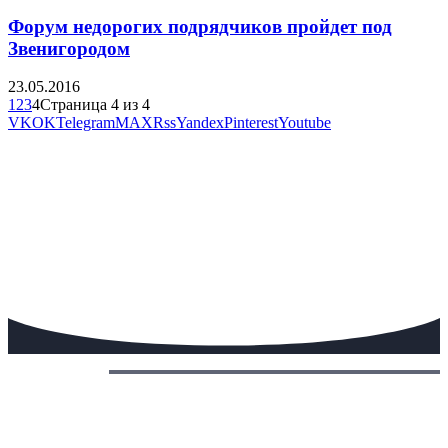
Форум недорогих подрядчиков пройдет под
Звенигородом
23.05.2016
1
2
3
4
Страница 4 из 4
VK
OK
Telegram
MAX
Rss
Yandex
Pinterest
Youtube
Сегодня: