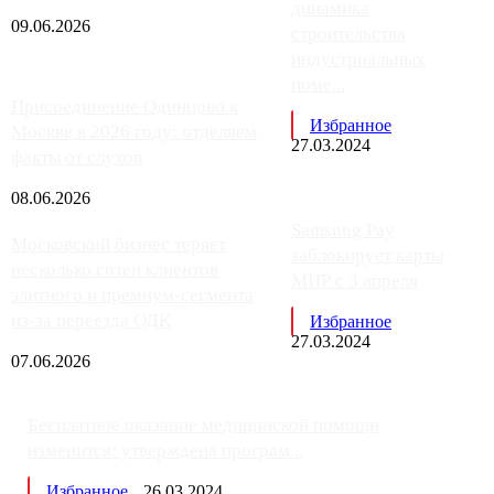
динамика
09.06.2026
строительства
индустриальных
поме...
Присоединение Одинцово к
Избранное
Москве в 2026 году: отделяем
27.03.2024
факты от слухов
08.06.2026
Samsung Pay
Московский бизнес теряет
заблокирует карты
несколько сотен клиентов
МИР с 3 апреля
элитного и премиум-сегмента
из-за переезда ОДК
Избранное
27.03.2024
07.06.2026
Бесплатное оказание медицинской помощи
изменится: утверждена програм...
Избранное
26.03.2024