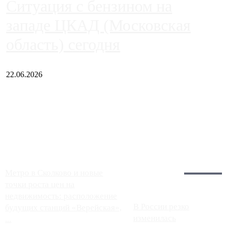
Ситуация с бензином на
западе ЦКАД (Московская
область) сегодня
22.06.2026
Чем ближе к центру столицы, тем ситуация на АЗС лучше.
Однако АЗС, расположенные на приличном удалении от
Москвы, имеют более видимые проблемы. Так, некоторые
заправки на ЦКАД либо не работают полностью, либо
работают с ...
Загрузить больше
Главное:
Метро в Сколково и новые
точки роста цен на
недвижимость: расположение
В России резко
будущих станций «Верейская»,
изменилась
...