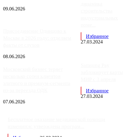
динамика
09.06.2026
строительства
индустриальных
поме...
Присоединение Одинцово к
Избранное
Москве в 2026 году: отделяем
27.03.2024
факты от слухов
08.06.2026
Samsung Pay
Московский бизнес теряет
заблокирует карты
несколько сотен клиентов
МИР с 3 апреля
элитного и премиум-сегмента
из-за переезда ОДК
Избранное
27.03.2024
07.06.2026
Бесплатное оказание медицинской помощи
изменится: утверждена програм...