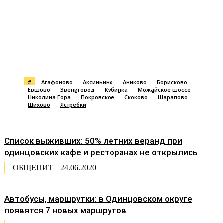
#
Агафоново
Аксиньино
Аниково
Борисково
Ершово
Звенигород
Кубинка
Можайское шоссе
Николина Гора
Покровское
Скоково
Шарапово
Шихово
Ястребки
Список выживших: 50% летних веранд при
одинцовских кафе и ресторанах не открылись
ОБЩЕПИТ
24.06.2020
Автобусы, маршрутки: в Одинцовском округе
появятся 7 новых маршрутов