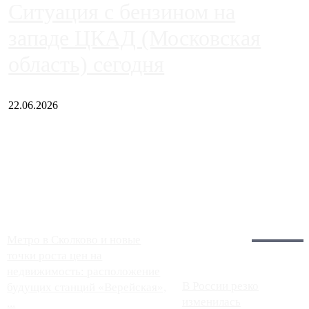
Ситуация с бензином на
западе ЦКАД (Московская
область) сегодня
22.06.2026
Чем ближе к центру столицы, тем ситуация на АЗС лучше.
Однако АЗС, расположенные на приличном удалении от
Москвы, имеют более видимые проблемы. Так, некоторые
заправки на ЦКАД либо не работают полностью, либо
работают с ...
Загрузить больше
Главное:
Метро в Сколково и новые
точки роста цен на
недвижимость: расположение
В России резко
будущих станций «Верейская»,
изменилась
...