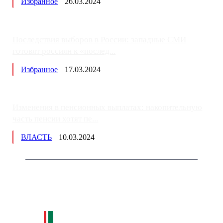
Избранное
26.03.2024
Последствия выборов в России: западные СМИ
готовят россиян к «послед...
Избранное
17.03.2024
Изменения в пенсионных выплатах: накопительную
часть пенсии хотят пе...
ВЛАСТЬ
10.03.2024