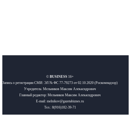
Подписывайтесь
О нас
Реклама
Вакансии
Правила
Контакты
©
BUSINESS
16+
Запись о регистрации СМИ: ЭЛ № ФС 77-79273 от 02.10.2020 (Роскомнадзор)
Учредитель: Мельников Максим Алекасндрович
Главный редактор: Мельников Максим Алекасндрович
E-mail: melnikov@gazetabiznes.ru
Тел.: 8(916)182-39-71