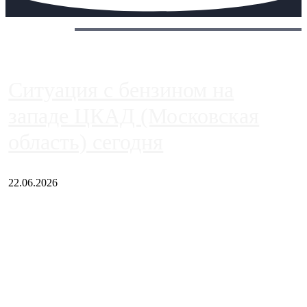
Сегодня:
Ситуация с бензином на
западе ЦКАД (Московская
область) сегодня
22.06.2026
Чем ближе к центру столицы, тем ситуация на АЗС лучше.
Однако АЗС, расположенные на приличном удалении от
Москвы, имеют более видимые проблемы. Так, некоторые
заправки на ЦКАД либо не работают полностью, либо
работают с ...
Загрузить больше