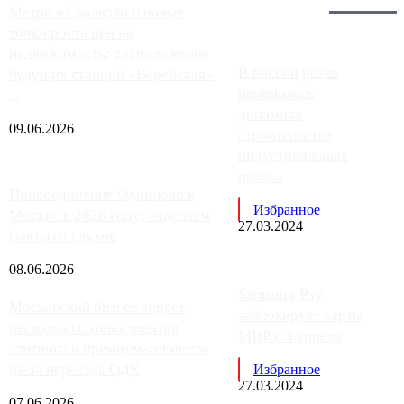
Главное:
Метро в Сколково и новые
точки роста цен на
недвижимость: расположение
В России резко
будущих станций «Верейская»,
изменилась
...
динамика
09.06.2026
строительства
индустриальных
поме...
Присоединение Одинцово к
Избранное
Москве в 2026 году: отделяем
27.03.2024
факты от слухов
08.06.2026
Samsung Pay
Московский бизнес теряет
заблокирует карты
несколько сотен клиентов
МИР с 3 апреля
элитного и премиум-сегмента
из-за переезда ОДК
Избранное
27.03.2024
07.06.2026