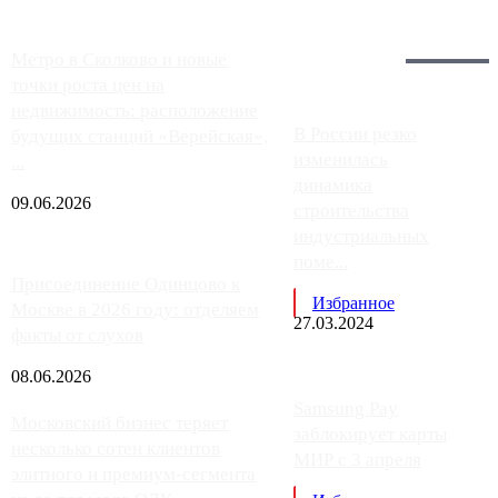
Загрузить больше
Главное:
Метро в Сколково и новые
точки роста цен на
недвижимость: расположение
В России резко
будущих станций «Верейская»,
изменилась
...
динамика
09.06.2026
строительства
индустриальных
поме...
Присоединение Одинцово к
Избранное
Москве в 2026 году: отделяем
27.03.2024
факты от слухов
08.06.2026
Samsung Pay
Московский бизнес теряет
заблокирует карты
несколько сотен клиентов
МИР с 3 апреля
элитного и премиум-сегмента