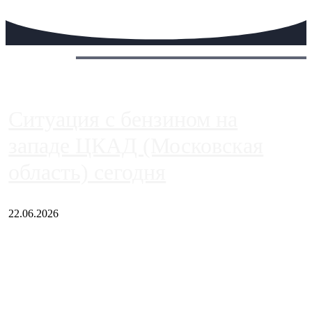
Сегодня:
Ситуация с бензином на
западе ЦКАД (Московская
область) сегодня
22.06.2026
Чем ближе к центру столицы, тем ситуация на АЗС лучше.
Однако АЗС, расположенные на приличном удалении от
Москвы, имеют более видимые проблемы. Так, некоторые
заправки на ЦКАД либо не работают полностью, либо
работают с ...