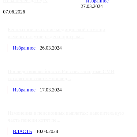
из-за переезда ОДК
Избранное
27.03.2024
07.06.2026
Бесплатное оказание медицинской помощи
изменится: утверждена програм...
Избранное
26.03.2024
Последствия выборов в России: западные СМИ
готовят россиян к «послед...
Избранное
17.03.2024
Изменения в пенсионных выплатах: накопительную
часть пенсии хотят пе...
ВЛАСТЬ
10.03.2024