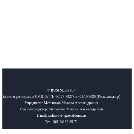
Подписывайтесь
О нас
Реклама
Вакансии
Правила
Контакты
©
BUSINESS
16+
Запись о регистрации СМИ: ЭЛ № ФС 77-79273 от 02.10.2020 (Роскомнадзор)
Учредитель: Мельников Максим Алекасндрович
Главный редактор: Мельников Максим Алекасндрович
E-mail: melnikov@gazetabiznes.ru
Тел.: 8(916)182-39-71