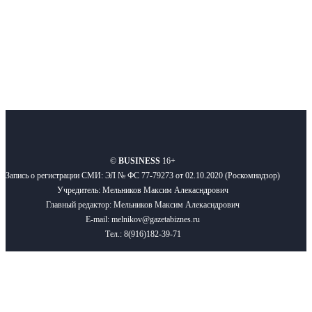
Подписывайтесь
О нас
Реклама
Вакансии
Правила
Контакты
©
BUSINESS
16+
Запись о регистрации СМИ: ЭЛ № ФС 77-79273 от 02.10.2020 (Роскомнадзор)
Учредитель: Мельников Максим Алекасндрович
Главный редактор: Мельников Максим Алекасндрович
E-mail: melnikov@gazetabiznes.ru
Тел.: 8(916)182-39-71