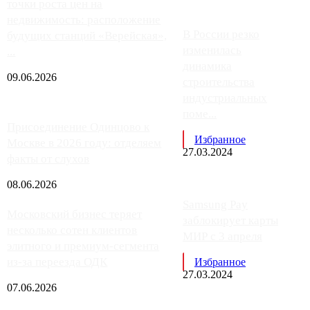
точки роста цен на
недвижимость: расположение
В России резко
будущих станций «Верейская»,
изменилась
...
динамика
09.06.2026
строительства
индустриальных
поме...
Присоединение Одинцово к
Избранное
Москве в 2026 году: отделяем
27.03.2024
факты от слухов
08.06.2026
Samsung Pay
Московский бизнес теряет
заблокирует карты
несколько сотен клиентов
МИР с 3 апреля
элитного и премиум-сегмента
из-за переезда ОДК
Избранное
27.03.2024
07.06.2026