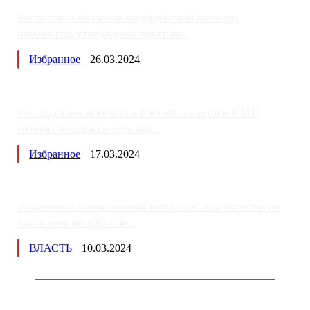
Бесплатное оказание медицинской помощи
изменится: утверждена програм...
Избранное
26.03.2024
Последствия выборов в России: западные СМИ
готовят россиян к «послед...
Избранное
17.03.2024
Изменения в пенсионных выплатах: накопительную
часть пенсии хотят пе...
ВЛАСТЬ
10.03.2024