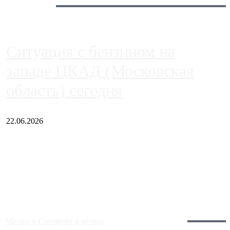
Сегодня:
Ситуация с бензином на
западе ЦКАД (Московская
область) сегодня
22.06.2026
Чем ближе к центру столицы, тем ситуация на АЗС лучше.
Однако АЗС, расположенные на приличном удалении от
Москвы, имеют более видимые проблемы. Так, некоторые
заправки на ЦКАД либо не работают полностью, либо
работают с ...
Загрузить больше
Главное:
Метро в Сколково и новые